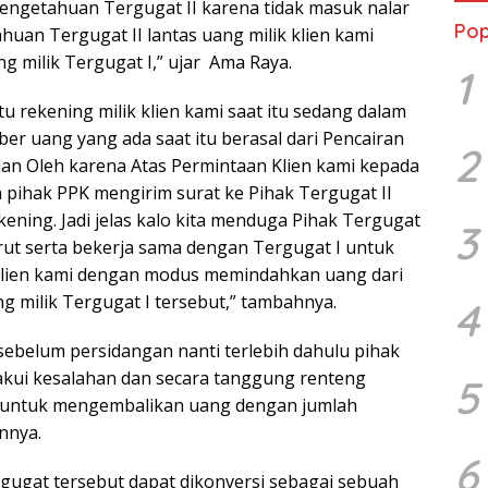
engetahuan Tergugat II karena tidak masuk nalar
Pop
huan Tergugat II lantas uang milik klien kami
g milik Tergugat I,” ujar Ama Raya.
1
itu rekening milik klien kami saat itu sedang dalam
mber uang yang ada saat itu berasal dari Pencairan
2
dan Oleh karena Atas Permintaan Klien kami kepada
 pihak PPK mengirim surat ke Pihak Tergugat II
ening. Jadi jelas kalo kita menduga Pihak Tergugat
3
rut serta bekerja sama dengan Tergugat I untuk
 klien kami dengan modus memindahkan uang dari
ng milik Tergugat I tersebut,” tambahnya.
4
ebelum persidangan nanti terlebih dahulu pihak
ui kesalahan dan secara tanggung renteng
5
 untuk mengembalikan uang dengan jumlah
nnya.
6
gugat tersebut dapat dikonversi sebagai sebuah