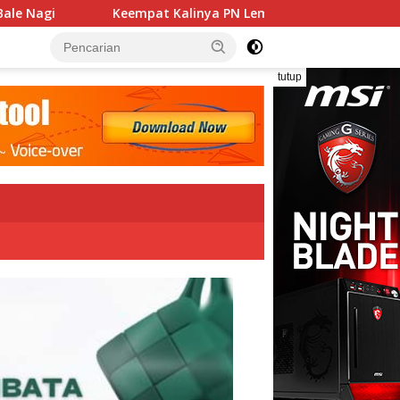
inya PN Lembata Kabulkan Eksepsi, Kado Songsong Kemerdekaan
tutup