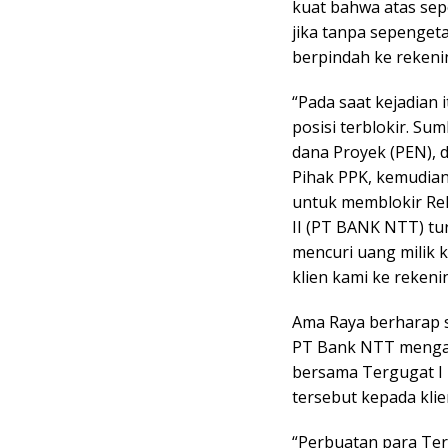
kuat bahwa atas sep
jika tanpa sepengeta
berpindah ke rekenin
“Pada saat kejadian 
posisi terblokir. Su
dana Proyek (PEN), 
Pihak PPK, kemudian
untuk memblokir Rek
II (PT BANK NTT) tu
mencuri uang milik
klien kami ke rekeni
Ama Raya berharap s
PT Bank NTT mengak
bersama Tergugat I
tersebut kepada klie
“Perbuatan para Ter