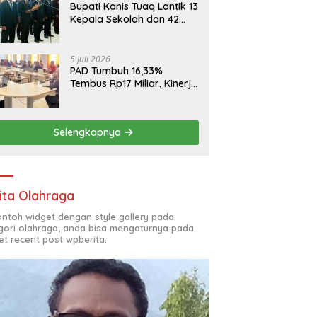
Bupati Kanis Tuaq Lantik 13
Kepala Sekolah dan 42
Pejabat Fungsional
5 Juli 2026
PAD Tumbuh 16,33%
Tembus Rp17 Miliar, Kinerja
RSUD, Bapenda dan BKAD
Sangat Memuaskan
Selengkapnya
ita Olahraga
contoh widget dengan style gallery pada
gori olahraga, anda bisa mengaturnya pada
et recent post wpberita.