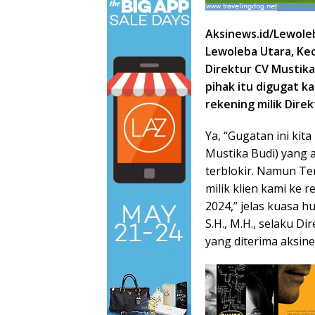
Aksinews.id/Lewole
Lewoleba Utara
, K
Direktur CV Mustika
pihak itu digugat 
rekening milik
Direk
Ya, “Gugatan ini kit
Mustika Budi) yang 
terblokir. Namun Te
milik klien kami ke 
2024,” jelas kuasa h
S.H., M.H., selaku D
yang diterima aksine