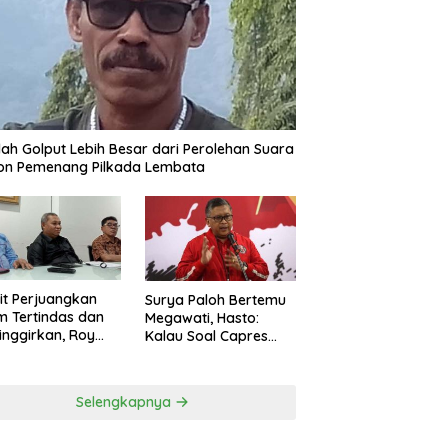
ah Golput Lebih Besar dari Perolehan Suara
on Pemenang Pilkada Lembata
t Perjuangkan
Surya Paloh Bertemu
 Tertindas dan
Megawati, Hasto:
inggirkan, Roy
Kalau Soal Capres
ng Maju Jadi
Sudah Beda
g Dapil NTT 1 dari
ai Perindo
Selengkapnya