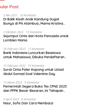
ular Post
5 Mei 2021
18 Komentar
Di Balik Kisah Anak Kandung Gugat
Ibunya di PN Atambua; Mama Kristina
Lazakar : Saya Kecewa dan Sakit
2 Oktober 2022
13 Komentar
Sejumput Cinta dari Kota Pancasila untuk
Lomblen Mania
26 Februari 2023
13 Komentar
Bank Indonesia Luncurkan Beasiswa
untuk Mahasiswa, Dibuka Pendaftaran
Hingga 10 Maret 2023
15 Februari 2022
10 Komentar
Surat Cinta Pater Kopong untuk Ustad
Abdul Somad Soal Valentine Day
13 Maret 2023
9 Komentar
Pemerintah Segera Buka Tes CPNS 2023
dan PPPK Besar-Besaran, Ini Tahapan
Proses Seleksi
5 April 2023
8 Komentar
Naur, Sofis Dan Cara Membaca