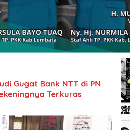
Budi Gugat Bank NTT di PN
ekeningnya Terkuras