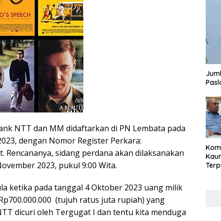
Juml
Pasl
ank NTT dan MM didaftarkan di PN Lembata pada
023, dengan Nomor Register Perkara:
Komi
t. Rencananya, sidang perdana akan dilaksanakan
Kaum
November 2023, pukul 9:00 Wita.
Terp
Reni
Cale
la ketika pada tanggal 4 Oktober 2023 uang milik
Part
Rp700.000.000 (tujuh ratus juta rupiah) yang
TT dicuri oleh Tergugat I dan tentu kita menduga