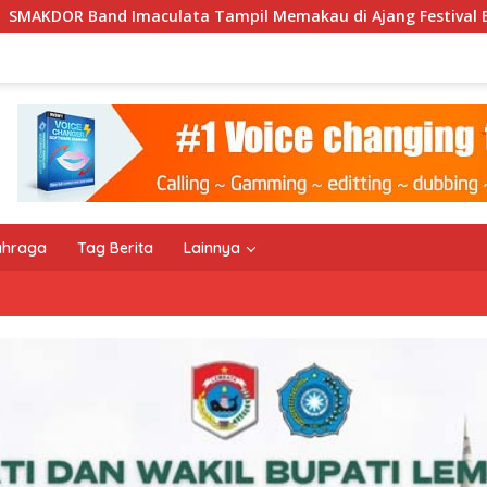
il Memakau di Ajang Festival Bale Nagi
Keempat Kal
ahraga
Tag Berita
Lainnya