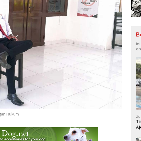
B
In
an
angan Hukum
26
Ti
Aj
Me