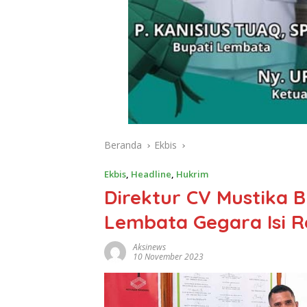
Beranda
Ekbis
Ekbis
,
Headline
,
Hukrim
Direktur CV Mustika 
Lembata Gegara Isi R
Aksinews
10 November 2023