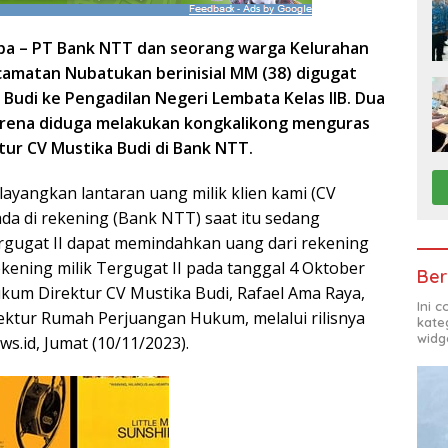
ba –
PT Bank NTT dan
s
e
o
rang
w
arga Kelurahan
ecamatan Nubatukan
berinisial
MM (38) di
g
ugat
 Budi ke Pengadilan Negeri Lembata Kelas IIB.
Dua
karena diduga melakukan kongkalikong menguras
tur CV Mustika Budi
di Bank NTT.
a layangkan lantaran uang milik klien kami (CV
ada di rekening (Bank NTT) saat itu sedang
rgugat II dapat memindahkan uang dari rekening
rekening milik Tergugat II pada tanggal 4 Oktober
Ber
ukum Direktur CV Mustika Budi, Rafael Ama Raya,
Ini 
irektur Rumah Perjuangan Hukum, melalui rilisnya
kate
widg
ws.id, Jumat (10/11/2023).