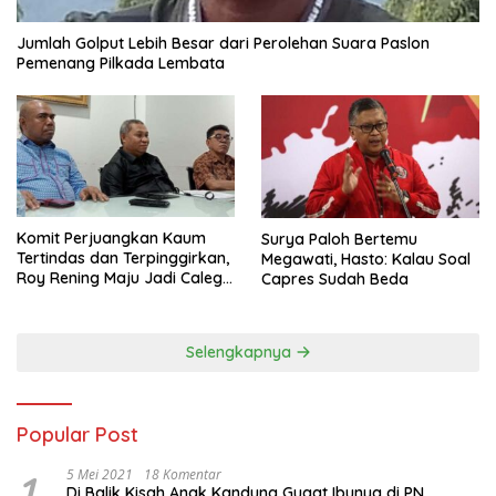
Jumlah Golput Lebih Besar dari Perolehan Suara Paslon
Pemenang Pilkada Lembata
Komit Perjuangkan Kaum
Surya Paloh Bertemu
Tertindas dan Terpinggirkan,
Megawati, Hasto: Kalau Soal
Roy Rening Maju Jadi Caleg
Capres Sudah Beda
Dapil NTT 1 dari Partai
Perindo
Selengkapnya
Popular Post
1
5 Mei 2021
18 Komentar
Di Balik Kisah Anak Kandung Gugat Ibunya di PN