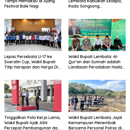
Tampil Memakau di Ajang
Lembata Kabulkan Eksepsi,
Festival Bale Nagi
Kado Songsong
Kemerdekaan Bagi Theresia
Ina Erap Dkk
Lepas Persebata U-17 ke
Wakil Bupati Lembata: Al-
Soeratin Cup, Wakil Bupati
Qur’an dan Sunnah adalah
Titip Harapan dan Harga Diri
Landasan Peradaban Hadapi
Lembata
Tantangan Global
Tinggalkan Pola Kerja Lama,
Wakil Bupati Lembata Jajal
Wakil Bupati Ajak ASN
Kemampuan Menembak
Percepat Pembangunan dan
Bersama Personel Polres di