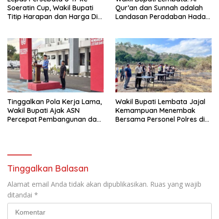
Soeratin Cup, Wakil Bupati
Qur’an dan Sunnah adalah
Titip Harapan dan Harga Diri
Landasan Peradaban Hadapi
Lembata
Tantangan Global
Tinggalkan Pola Kerja Lama,
Wakil Bupati Lembata Jajal
Wakil Bupati Ajak ASN
Kemampuan Menembak
Percepat Pembangunan dan
Bersama Personel Polres di
Hadir Melayani Masyarakat
Bukit Muruona
Tinggalkan Balasan
Alamat email Anda tidak akan dipublikasikan.
Ruas yang wajib
ditandai
*