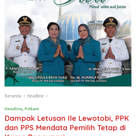
Beranda
Headline
Headline
,
Polkam
Dampak Letusan Ile Lewotobi, PPK
dan PPS Mendata Pemilih Tetap di