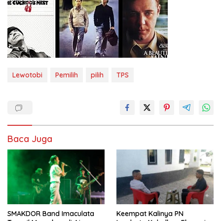
Lewotobi
Pemilih
pilih
TPS
Baca Juga
SMAKDOR Band Imaculata
Keempat Kalinya PN