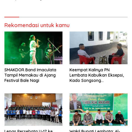
Hadir Melayani Masyarakat
Bukit Muruona
Rekomendasi untuk kamu
SMAKDOR Band Imaculata
Keempat Kalinya PN
Tampil Memakau di Ajang
Lembata Kabulkan Eksepsi,
Festival Bale Nagi
Kado Songsong
Kemerdekaan Bagi Theresia
Ina Erap Dkk
Lepas Persebata U-17 ke
Wakil Bupati Lembata: Al-