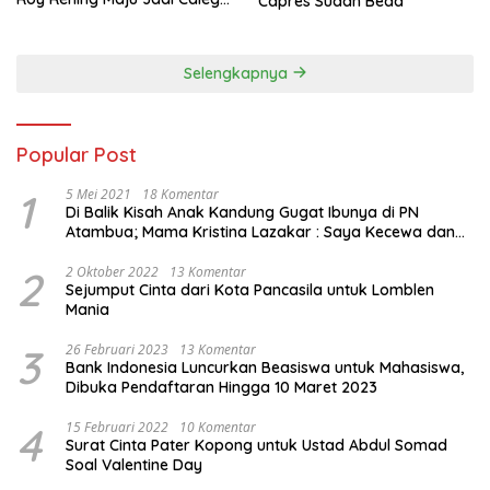
Capres Sudah Beda
Dapil NTT 1 dari Partai
Perindo
Selengkapnya
Popular Post
1
5 Mei 2021
18 Komentar
Di Balik Kisah Anak Kandung Gugat Ibunya di PN
Atambua; Mama Kristina Lazakar : Saya Kecewa dan
Sakit
2
2 Oktober 2022
13 Komentar
Sejumput Cinta dari Kota Pancasila untuk Lomblen
Mania
3
26 Februari 2023
13 Komentar
Bank Indonesia Luncurkan Beasiswa untuk Mahasiswa,
Dibuka Pendaftaran Hingga 10 Maret 2023
4
15 Februari 2022
10 Komentar
Surat Cinta Pater Kopong untuk Ustad Abdul Somad
Soal Valentine Day