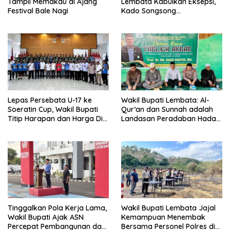
Tampil Memakau di Ajang
Lembata Kabulkan Eksepsi,
Festival Bale Nagi
Kado Songsong
Kemerdekaan Bagi Theresia
Ina Erap Dkk
Lepas Persebata U-17 ke
Wakil Bupati Lembata: Al-
Soeratin Cup, Wakil Bupati
Qur’an dan Sunnah adalah
Titip Harapan dan Harga Diri
Landasan Peradaban Hadapi
Lembata
Tantangan Global
Tinggalkan Pola Kerja Lama,
Wakil Bupati Lembata Jajal
Wakil Bupati Ajak ASN
Kemampuan Menembak
Percepat Pembangunan dan
Bersama Personel Polres di