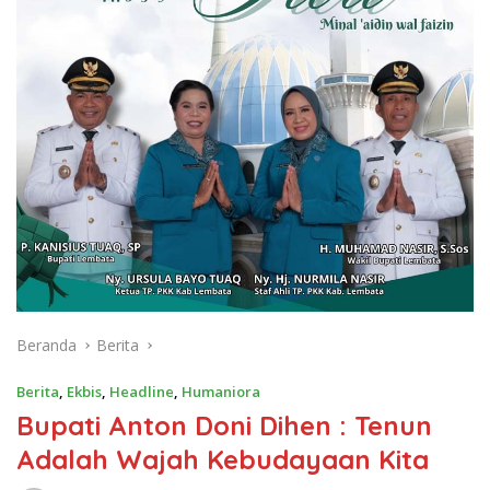
Beranda
Berita
Berita
,
Ekbis
,
Headline
,
Humaniora
Bupati Anton Doni Dihen : Tenun
Adalah Wajah Kebudayaan Kita