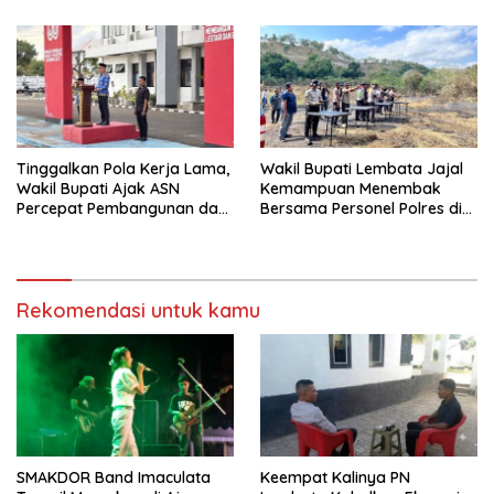
Tinggalkan Pola Kerja Lama,
Wakil Bupati Lembata Jajal
Wakil Bupati Ajak ASN
Kemampuan Menembak
Percepat Pembangunan dan
Bersama Personel Polres di
Hadir Melayani Masyarakat
Bukit Muruona
Rekomendasi untuk kamu
SMAKDOR Band Imaculata
Keempat Kalinya PN