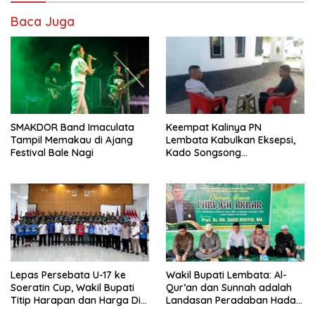
Baca Juga
SMAKDOR Band Imaculata
Keempat Kalinya PN
Tampil Memakau di Ajang
Lembata Kabulkan Eksepsi,
Festival Bale Nagi
Kado Songsong
Kemerdekaan Bagi Theresia
Ina Erap Dkk
Lepas Persebata U-17 ke
Wakil Bupati Lembata: Al-
Soeratin Cup, Wakil Bupati
Qur’an dan Sunnah adalah
Titip Harapan dan Harga Diri
Landasan Peradaban Hadapi
Lembata
Tantangan Global