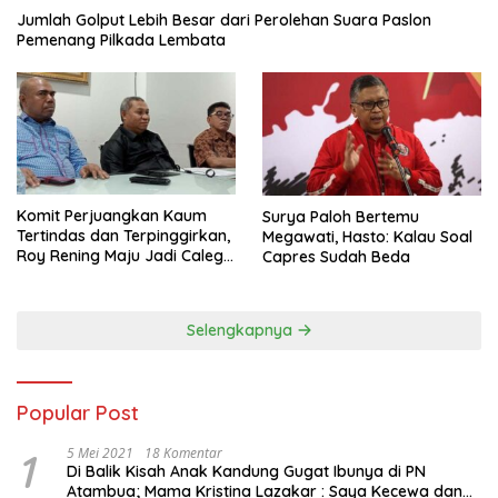
Jumlah Golput Lebih Besar dari Perolehan Suara Paslon
Pemenang Pilkada Lembata
Komit Perjuangkan Kaum
Surya Paloh Bertemu
Tertindas dan Terpinggirkan,
Megawati, Hasto: Kalau Soal
Roy Rening Maju Jadi Caleg
Capres Sudah Beda
Dapil NTT 1 dari Partai
Perindo
Selengkapnya
Popular Post
1
5 Mei 2021
18 Komentar
Di Balik Kisah Anak Kandung Gugat Ibunya di PN
Atambua; Mama Kristina Lazakar : Saya Kecewa dan