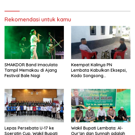
Rekomendasi untuk kamu
SMAKDOR Band Imaculata
Keempat Kalinya PN
Tampil Memakau di Ajang
Lembata Kabulkan Eksepsi,
Festival Bale Nagi
Kado Songsong
Kemerdekaan Bagi Theresia
Ina Erap Dkk
Lepas Persebata U-17 ke
Wakil Bupati Lembata: Al-
Soeratin Cup, Wakil Bupati
Qur’an dan Sunnah adalah