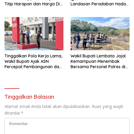
Titip Harapan dan Harga Diri
Landasan Peradaban Hadapi
Lembata
Tantangan Global
Tinggalkan Pola Kerja Lama,
Wakil Bupati Lembata Jajal
Wakil Bupati Ajak ASN
Kemampuan Menembak
Percepat Pembangunan dan
Bersama Personel Polres di
Hadir Melayani Masyarakat
Bukit Muruona
Tinggalkan Balasan
Alamat email Anda tidak akan dipublikasikan.
Ruas yang wajib
ditandai
*