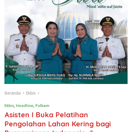
Beranda
Ekbis
Ekbis
,
Headline
,
Polkam
Asisten I Buka Pelatihan
Pengolahan Lahan Kering bagi