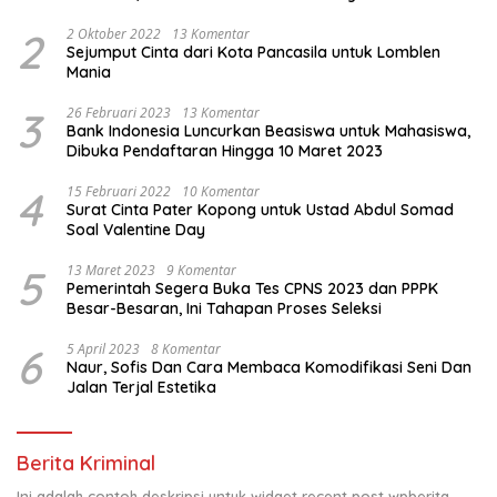
Sakit
2
2 Oktober 2022
13 Komentar
Sejumput Cinta dari Kota Pancasila untuk Lomblen
Mania
3
26 Februari 2023
13 Komentar
Bank Indonesia Luncurkan Beasiswa untuk Mahasiswa,
Dibuka Pendaftaran Hingga 10 Maret 2023
4
15 Februari 2022
10 Komentar
Surat Cinta Pater Kopong untuk Ustad Abdul Somad
Soal Valentine Day
5
13 Maret 2023
9 Komentar
Pemerintah Segera Buka Tes CPNS 2023 dan PPPK
Besar-Besaran, Ini Tahapan Proses Seleksi
6
5 April 2023
8 Komentar
Naur, Sofis Dan Cara Membaca Komodifikasi Seni Dan
Jalan Terjal Estetika
Berita Kriminal
Ini adalah contoh deskripsi untuk widget recent post wpberita,