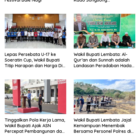
Festival Bale Nagi
Kado Songsong
Kemerdekaan Bagi Theresia
Ina Erap Dkk
Lepas Persebata U-17 ke
Wakil Bupati Lembata: Al-
Soeratin Cup, Wakil Bupati
Qur’an dan Sunnah adalah
Titip Harapan dan Harga Diri
Landasan Peradaban Hadapi
Lembata
Tantangan Global
Tinggalkan Pola Kerja Lama,
Wakil Bupati Lembata Jajal
Wakil Bupati Ajak ASN
Kemampuan Menembak
Percepat Pembangunan dan
Bersama Personel Polres di
Hadir Melayani Masyarakat
Bukit Muruona