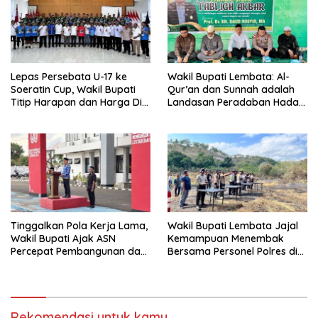
Lepas Persebata U-17 ke
Wakil Bupati Lembata: Al-
Soeratin Cup, Wakil Bupati
Qur’an dan Sunnah adalah
Titip Harapan dan Harga Diri
Landasan Peradaban Hadapi
Lembata
Tantangan Global
Tinggalkan Pola Kerja Lama,
Wakil Bupati Lembata Jajal
Wakil Bupati Ajak ASN
Kemampuan Menembak
Percepat Pembangunan dan
Bersama Personel Polres di
Hadir Melayani Masyarakat
Bukit Muruona
Rekomendasi untuk kamu