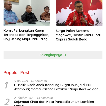
Komit Perjuangkan Kaum
Surya Paloh Bertemu
Tertindas dan Terpinggirkan,
Megawati, Hasto: Kalau Soal
Roy Rening Maju Jadi Caleg
Capres Sudah Beda
Dapil NTT 1 dari Partai
Perindo
Selengkapnya
Popular Post
1
5 Mei 2021
18 Komentar
Di Balik Kisah Anak Kandung Gugat Ibunya di PN
Atambua; Mama Kristina Lazakar : Saya Kecewa dan
Sakit
2
2 Oktober 2022
13 Komentar
Sejumput Cinta dari Kota Pancasila untuk Lomblen
Mania