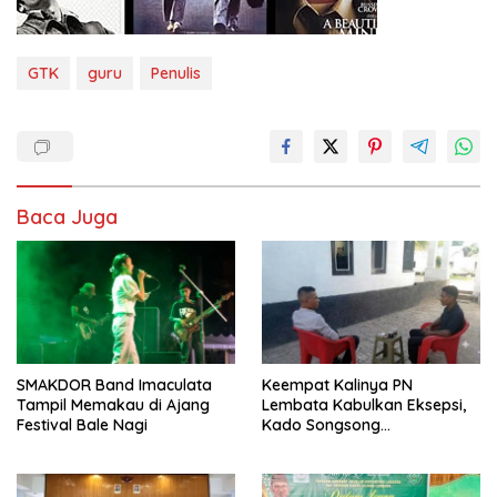
GTK
guru
Penulis
Baca Juga
SMAKDOR Band Imaculata
Keempat Kalinya PN
Tampil Memakau di Ajang
Lembata Kabulkan Eksepsi,
Festival Bale Nagi
Kado Songsong
Kemerdekaan Bagi Theresia
Ina Erap Dkk