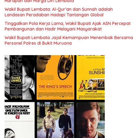
Harapan dan Harga Diri Lembata
Wakil Bupati Lembata: Al-Qur’an dan Sunnah adalah
Landasan Peradaban Hadapi Tantangan Global
Tinggalkan Pola Kerja Lama, Wakil Bupati Ajak ASN Percepat
Pembangunan dan Hadir Melayani Masyarakat
Wakil Bupati Lembata Jajal Kemampuan Menembak Bersama
Personel Polres di Bukit Muruona