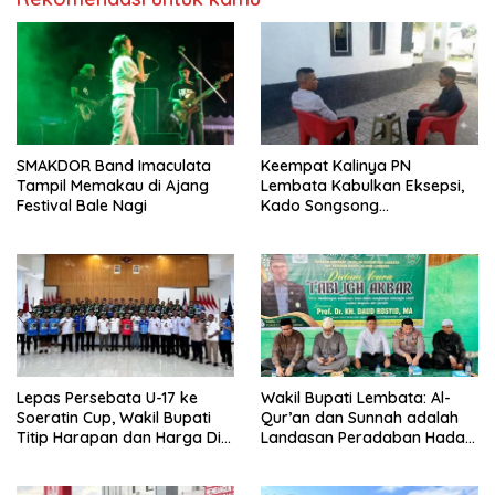
SMAKDOR Band Imaculata
Keempat Kalinya PN
Tampil Memakau di Ajang
Lembata Kabulkan Eksepsi,
Festival Bale Nagi
Kado Songsong
Kemerdekaan Bagi Theresia
Ina Erap Dkk
Lepas Persebata U-17 ke
Wakil Bupati Lembata: Al-
Soeratin Cup, Wakil Bupati
Qur’an dan Sunnah adalah
Titip Harapan dan Harga Diri
Landasan Peradaban Hadapi
Lembata
Tantangan Global