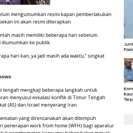
belum mengumumkan resmi kapan pemberlakukan
ekan ini akan resmi diterapkan.
tah masih memiliki beberapa hari sebelum
 diumumkan ke publik.
Juml
Pasl
rapa hari kan, ya jadi masih ada waktu,” singkat
abowo
Komi
i tengah mengkaji beberapa langkah untuk
Kaum
an menyusul eskalasi konflik di Timur Tengah
Terp
kat (AS) dan Israel menyerang Iran.
Reni
Cale
Part
hematan yang direncanakan akan ditempuh
ari penerapan work from home (WFH) bagi aparatur
 untuk penghematan konsumsi bahan bakar minyak