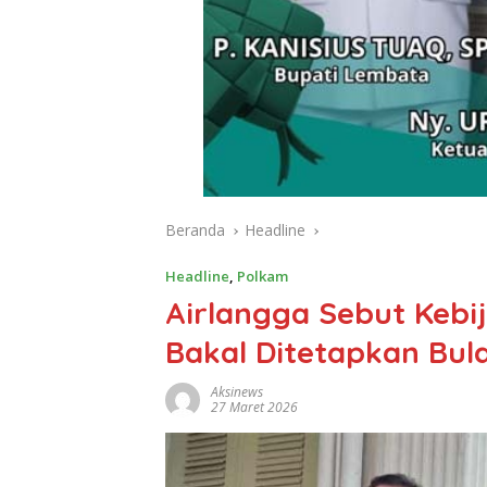
Beranda
Headline
Headline
,
Polkam
Airlangga Sebut Kebi
Bakal Ditetapkan Bula
Aksinews
27 Maret 2026