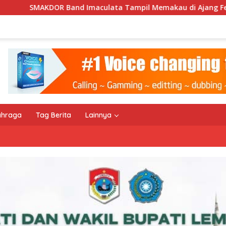
ata Tampil Memakau di Ajang Festival Bale Nagi
Keem
ahraga
Tag Berita
Lainnya