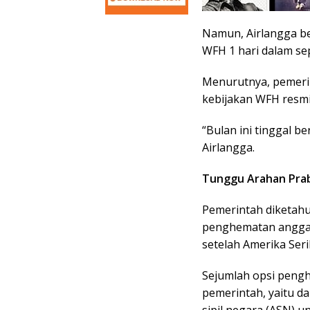
Namun, Airlangga 
WFH 1 hari dalam sep
Menurutnya, pemerin
kebijakan WFH resmi
“Bulan ini tinggal be
Airlangga.
Tunggu Arahan Pr
Pemerintah diketahu
penghematan anggar
setelah Amerika Seri
Sejumlah opsi peng
pemerintah, yaitu d
sipil negara (ASN)