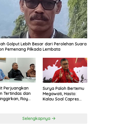
ah Golput Lebih Besar dari Perolehan Suara
on Pemenang Pilkada Lembata
t Perjuangkan
Surya Paloh Bertemu
 Tertindas dan
Megawati, Hasto:
inggirkan, Roy
Kalau Soal Capres
ng Maju Jadi
Sudah Beda
g Dapil NTT 1 dari
ai Perindo
Selengkapnya