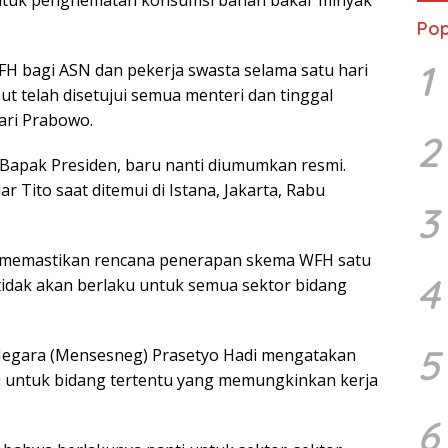
Pop
1
H bagi ASN dan pekerja swasta selama satu hari
t telah disetujui semua menteri dan tinggal
ri Prabowo.
2
 Bapak Presiden, baru nanti diumumkan resmi.
jar Tito saat ditemui di Istana, Jakarta, Rabu
3
memastikan rencana penerapan skema WFH satu
4
tidak akan berlaku untuk semua sektor bidang
5
 Negara (Mensesneg) Prasetyo Hadi mengatakan
ku untuk bidang tertentu yang memungkinkan kerja
6