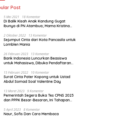
ular Post
5 Mei 2021
18 Komentar
Di Balik Kisah Anak Kandung Gugat
Ibunya di PN Atambua; Mama Kristina
Lazakar : Saya Kecewa dan Sakit
2 Oktober 2022
13 Komentar
Sejumput Cinta dari Kota Pancasila untuk
Lomblen Mania
26 Februari 2023
13 Komentar
Bank Indonesia Luncurkan Beasiswa
untuk Mahasiswa, Dibuka Pendaftaran
Hingga 10 Maret 2023
15 Februari 2022
10 Komentar
Surat Cinta Pater Kopong untuk Ustad
Abdul Somad Soal Valentine Day
13 Maret 2023
9 Komentar
Pemerintah Segera Buka Tes CPNS 2023
dan PPPK Besar-Besaran, Ini Tahapan
Proses Seleksi
5 April 2023
8 Komentar
Naur, Sofis Dan Cara Membaca