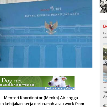
B
In
an
26
Ti
Aj
 – Menteri Koordinator (Menko) Airlangga
Me
n kebijakan kerja dari rumah atau work from