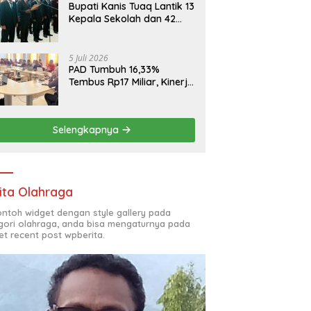
Bupati Kanis Tuaq Lantik 13
Kepala Sekolah dan 42
Pejabat Fungsional
5 Juli 2026
PAD Tumbuh 16,33%
Tembus Rp17 Miliar, Kinerja
RSUD, Bapenda dan BKAD
Sangat Memuaskan
Selengkapnya
ita Olahraga
contoh widget dengan style gallery pada
gori olahraga, anda bisa mengaturnya pada
et recent post wpberita.