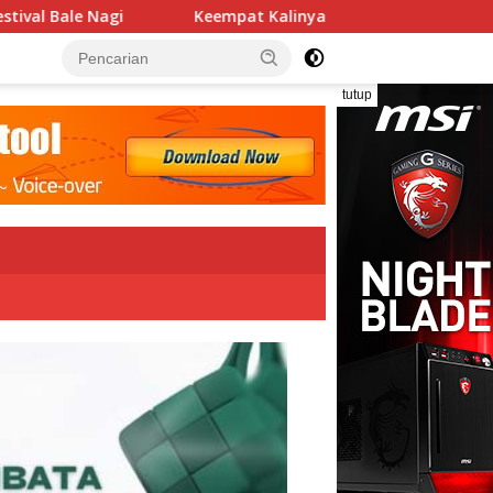
pat Kalinya PN Lembata Kabulkan Eksepsi, Kado Songsong Kem
tutup