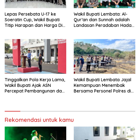
Lepas Persebata U-17 ke
Wakil Bupati Lembata: Al-
Soeratin Cup, Wakil Bupati
Qur’an dan Sunnah adalah
Titip Harapan dan Harga Diri
Landasan Peradaban Hadapi
Lembata
Tantangan Global
Tinggalkan Pola Kerja Lama,
Wakil Bupati Lembata Jajal
Wakil Bupati Ajak ASN
Kemampuan Menembak
Percepat Pembangunan dan
Bersama Personel Polres di
Hadir Melayani Masyarakat
Bukit Muruona
Rekomendasi untuk kamu