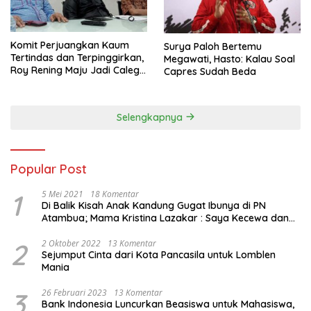
Komit Perjuangkan Kaum
Surya Paloh Bertemu
Tertindas dan Terpinggirkan,
Megawati, Hasto: Kalau Soal
Roy Rening Maju Jadi Caleg
Capres Sudah Beda
Dapil NTT 1 dari Partai
Perindo
Selengkapnya
Popular Post
1
5 Mei 2021
18 Komentar
Di Balik Kisah Anak Kandung Gugat Ibunya di PN
Atambua; Mama Kristina Lazakar : Saya Kecewa dan
Sakit
2
2 Oktober 2022
13 Komentar
Sejumput Cinta dari Kota Pancasila untuk Lomblen
Mania
3
26 Februari 2023
13 Komentar
Bank Indonesia Luncurkan Beasiswa untuk Mahasiswa,