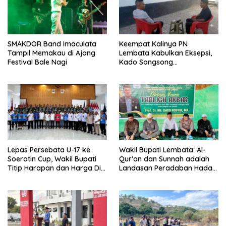
SMAKDOR Band Imaculata
Keempat Kalinya PN
Tampil Memakau di Ajang
Lembata Kabulkan Eksepsi,
Festival Bale Nagi
Kado Songsong
Kemerdekaan Bagi Theresia
Ina Erap Dkk
Lepas Persebata U-17 ke
Wakil Bupati Lembata: Al-
Soeratin Cup, Wakil Bupati
Qur’an dan Sunnah adalah
Titip Harapan dan Harga Diri
Landasan Peradaban Hadapi
Lembata
Tantangan Global