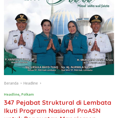
Beranda
Headline
Headline
,
Polkam
347 Pejabat Struktural di Lembata
Ikuti Program Nasional ProASN