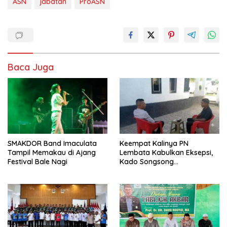
ASN
jabatan
ProASN
Baca Juga
SMAKDOR Band Imaculata
Keempat Kalinya PN
Tampil Memakau di Ajang
Lembata Kabulkan Eksepsi,
Festival Bale Nagi
Kado Songsong
Kemerdekaan Bagi Theresia
Ina Erap Dkk