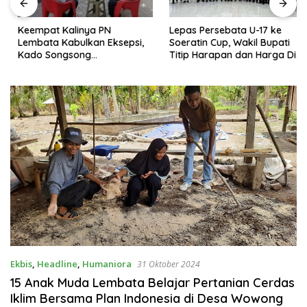
Keempat Kalinya PN
Lepas Persebata U-17 ke
Lembata Kabulkan Eksepsi,
Soeratin Cup, Wakil Bupati
Kado Songsong
Titip Harapan dan Harga Diri
Kemerdekaan Bagi Theresia
Lembata
Ina Erap Dkk
Ekbis
,
Headline
,
Humaniora
31 Oktober 2024
15 Anak Muda Lembata Belajar Pertanian Cerdas
Iklim Bersama Plan Indonesia di Desa Wowong