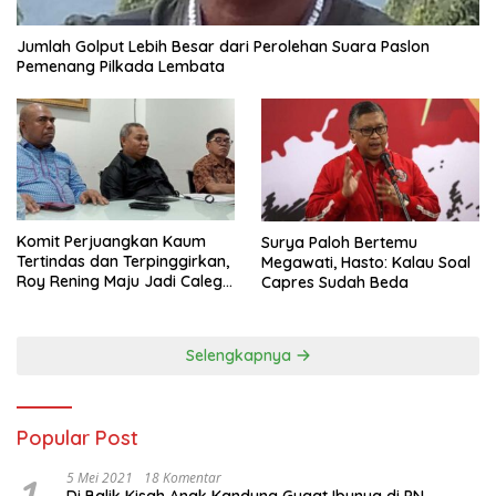
Jumlah Golput Lebih Besar dari Perolehan Suara Paslon
Pemenang Pilkada Lembata
Komit Perjuangkan Kaum
Surya Paloh Bertemu
Tertindas dan Terpinggirkan,
Megawati, Hasto: Kalau Soal
Roy Rening Maju Jadi Caleg
Capres Sudah Beda
Dapil NTT 1 dari Partai
Perindo
Selengkapnya
Popular Post
1
5 Mei 2021
18 Komentar
Di Balik Kisah Anak Kandung Gugat Ibunya di PN