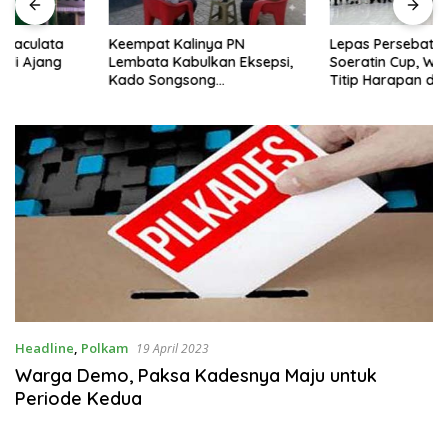
Keempat Kalinya PN
Lepas Persebata U-17 ke
Lembata Kabulkan Eksepsi,
Soeratin Cup, Wakil Bupati
Kado Songsong
Titip Harapan dan Harga Diri
Kemerdekaan Bagi Theresia
Lembata
Ina Erap Dkk
Headline
,
Polkam
19 April 2023
Warga Demo, Paksa Kadesnya Maju untuk
Periode Kedua