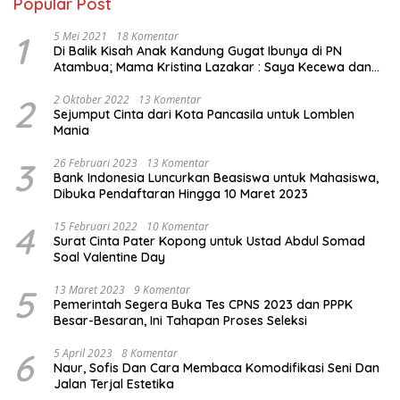
Popular Post
1
5 Mei 2021
18 Komentar
Di Balik Kisah Anak Kandung Gugat Ibunya di PN
Atambua; Mama Kristina Lazakar : Saya Kecewa dan
Sakit
2
2 Oktober 2022
13 Komentar
Sejumput Cinta dari Kota Pancasila untuk Lomblen
Mania
3
26 Februari 2023
13 Komentar
Bank Indonesia Luncurkan Beasiswa untuk Mahasiswa,
Dibuka Pendaftaran Hingga 10 Maret 2023
4
15 Februari 2022
10 Komentar
Surat Cinta Pater Kopong untuk Ustad Abdul Somad
Soal Valentine Day
5
13 Maret 2023
9 Komentar
Pemerintah Segera Buka Tes CPNS 2023 dan PPPK
Besar-Besaran, Ini Tahapan Proses Seleksi
6
5 April 2023
8 Komentar
Naur, Sofis Dan Cara Membaca Komodifikasi Seni Dan
Jalan Terjal Estetika