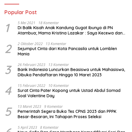
Popular Post
1
5 Mei 2021
18 Komentar
Di Balik Kisah Anak Kandung Gugat Ibunya di PN
Atambua; Mama Kristina Lazakar : Saya Kecewa dan
Sakit
2
2 Oktober 2022
13 Komentar
Sejumput Cinta dari Kota Pancasila untuk Lomblen
Mania
3
26 Februari 2023
13 Komentar
Bank Indonesia Luncurkan Beasiswa untuk Mahasiswa,
Dibuka Pendaftaran Hingga 10 Maret 2023
4
15 Februari 2022
10 Komentar
Surat Cinta Pater Kopong untuk Ustad Abdul Somad
Soal Valentine Day
5
13 Maret 2023
9 Komentar
Pemerintah Segera Buka Tes CPNS 2023 dan PPPK
Besar-Besaran, Ini Tahapan Proses Seleksi
5 April 2023
8 Komentar