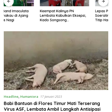
Keempat Kalinya PN
Lepas Persebata U-17 ke
Lembata Kabulkan Eksepsi,
Soeratin Cup, Wakil Bupati
Kado Songsong
Titip Harapan dan Harga Diri
Kemerdekaan Bagi Theresia
Lembata
Ina Erap Dkk
Headline
,
Humaniora
17 Januari 2023
Babi Bantuan di Flores Timur Mati Terserang
Virus ASF, Lembata Ambil Langkah Antisipasi