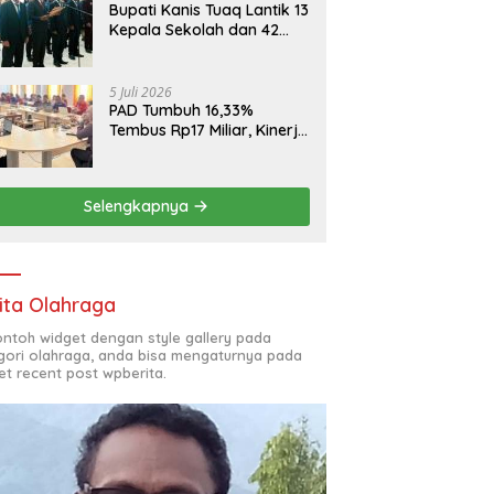
Bupati Kanis Tuaq Lantik 13
Kepala Sekolah dan 42
Pejabat Fungsional
5 Juli 2026
PAD Tumbuh 16,33%
Tembus Rp17 Miliar, Kinerja
RSUD, Bapenda dan BKAD
Sangat Memuaskan
Selengkapnya
ita Olahraga
contoh widget dengan style gallery pada
gori olahraga, anda bisa mengaturnya pada
et recent post wpberita.