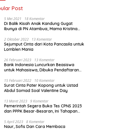
ular Post
5 Mei 2021
18 Komentar
Di Balik Kisah Anak Kandung Gugat
Ibunya di PN Atambua; Mama Kristina
Lazakar : Saya Kecewa dan Sakit
2 Oktober 2022
13 Komentar
Sejumput Cinta dari Kota Pancasila untuk
Lomblen Mania
26 Februari 2023
13 Komentar
Bank Indonesia Luncurkan Beasiswa
untuk Mahasiswa, Dibuka Pendaftaran
Hingga 10 Maret 2023
15 Februari 2022
10 Komentar
Surat Cinta Pater Kopong untuk Ustad
Abdul Somad Soal Valentine Day
13 Maret 2023
9 Komentar
Pemerintah Segera Buka Tes CPNS 2023
dan PPPK Besar-Besaran, Ini Tahapan
Proses Seleksi
5 April 2023
8 Komentar
Naur, Sofis Dan Cara Membaca