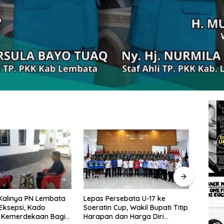
rsebata U-17 ke
Wakil Bupati Lembata: Al-
Tingg
Cup, Wakil Bupati Titip
Qur’an dan Sunnah adalah
Wakil
dan Harga Diri
Landasan Peradaban Hadapi
Perc