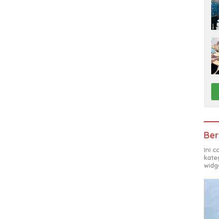
Ber
Ini 
kate
widg