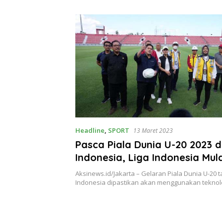
Theresia Ina Erap Dkk
Lembata
Headline
,
SPORT
13 Maret 2023
Pasca Piala Dunia U-20 2023 d
Indonesia, Liga Indonesia Mul
VAR ?
Aksinews.id/Jakarta – Gelaran Piala Dunia U-20 ta
Indonesia dipastikan akan menggunakan teknol