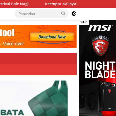
empat Kalinya PN Lembata Kabulkan Eksepsi, Kado Songsong Ke
tutup