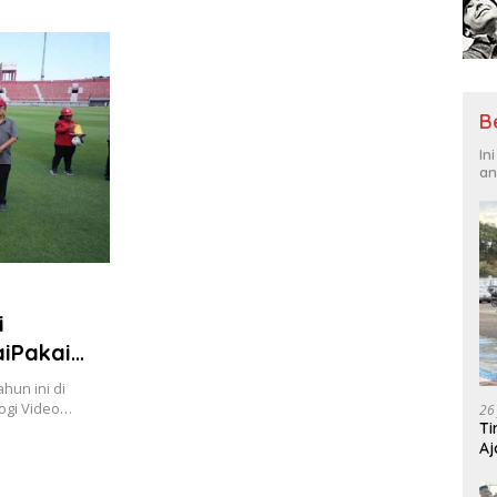
Tantangan Global
Hadi
B
In
an
i
aiPakai
hun ini di
ogi Video…
26
Ti
Aj
Me