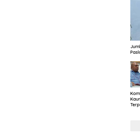
Juml
Pasl
Komi
Kaum
Terp
Reni
Cale
Part