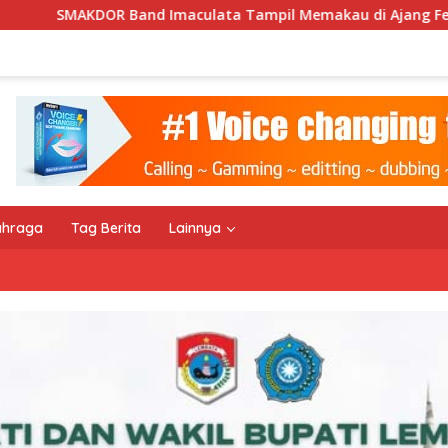
lata Tampil Memakau di Ajang Festival Bale Nagi
Ke
ahraga
Tag Berita
Lainnya