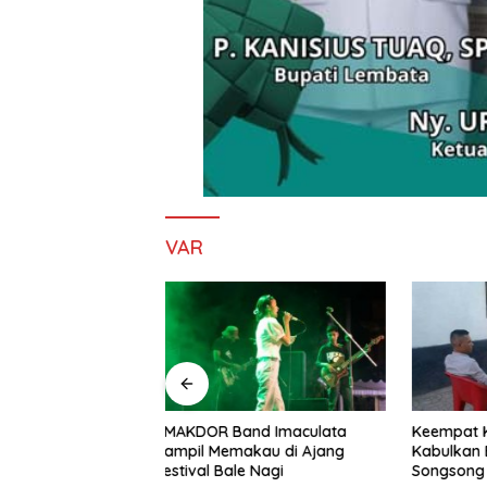
VAR
nd Imaculata
Keempat Kalinya PN Lembata
Lepas Pe
kau di Ajang
Kabulkan Eksepsi, Kado
Soeratin 
e Nagi
Songsong Kemerdekaan Bagi
Harapan 