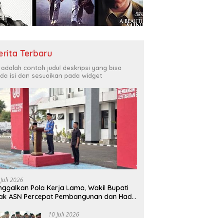
Bukit Muruona
T
r Melayani Masyarakat
Di
erita Terbaru
i adalah contoh judul deskripsi yang bisa
da isi dan sesuaikan pada widget
 Juli 2026
nggalkan Pola Kerja Lama, Wakil Bupati
ak ASN Percepat Pembangunan dan Hadir
layani Masyarakat
10 Juli 2026