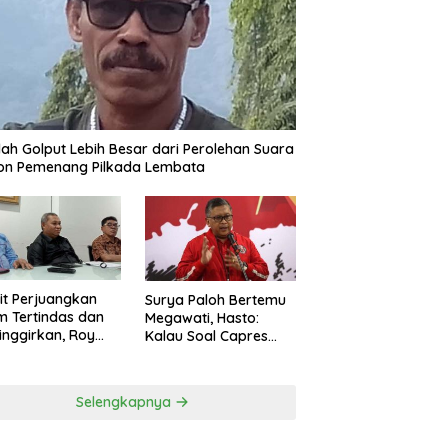
ah Golput Lebih Besar dari Perolehan Suara
on Pemenang Pilkada Lembata
t Perjuangkan
Surya Paloh Bertemu
 Tertindas dan
Megawati, Hasto:
inggirkan, Roy
Kalau Soal Capres
ng Maju Jadi
Sudah Beda
g Dapil NTT 1 dari
ai Perindo
Selengkapnya