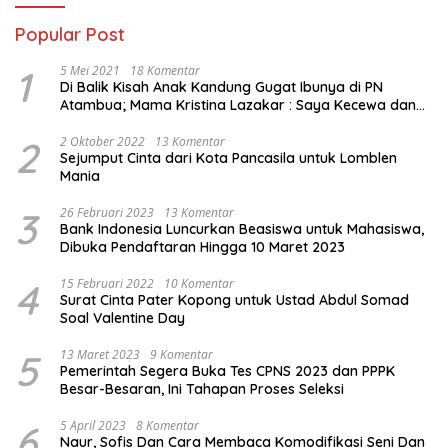
Popular Post
1
5 Mei 2021
18 Komentar
Di Balik Kisah Anak Kandung Gugat Ibunya di PN
Atambua; Mama Kristina Lazakar : Saya Kecewa dan
Sakit
2
2 Oktober 2022
13 Komentar
Sejumput Cinta dari Kota Pancasila untuk Lomblen
Mania
3
26 Februari 2023
13 Komentar
Bank Indonesia Luncurkan Beasiswa untuk Mahasiswa,
Dibuka Pendaftaran Hingga 10 Maret 2023
4
15 Februari 2022
10 Komentar
Surat Cinta Pater Kopong untuk Ustad Abdul Somad
Soal Valentine Day
5
13 Maret 2023
9 Komentar
Pemerintah Segera Buka Tes CPNS 2023 dan PPPK
Besar-Besaran, Ini Tahapan Proses Seleksi
6
5 April 2023
8 Komentar
Naur, Sofis Dan Cara Membaca Komodifikasi Seni Dan