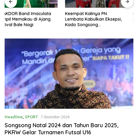
Keempat Kalinya PN
Lepas Persebata U-17 ke
Lembata Kabulkan Eksepsi,
Soeratin Cup, Wakil Bupati
Kado Songsong
Titip Harapan dan Harga Diri
Kemerdekaan Bagi Theresia
Lembata
Ina Erap Dkk
Headline
,
SPORT
7 Desember 2024
Songsong Natal 2024 dan Tahun Baru 2025,
PKRW Gelar Turnamen Futsal U16