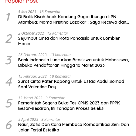
Popular Post
1
5 Mei 2021
18 Komentar
Di Balik Kisah Anak Kandung Gugat Ibunya di PN
Atambua; Mama Kristina Lazakar : Saya Kecewa dan
Sakit
2
2 Oktober 2022
13 Komentar
Sejumput Cinta dari Kota Pancasila untuk Lomblen
Mania
3
26 Februari 2023
13 Komentar
Bank Indonesia Luncurkan Beasiswa untuk Mahasiswa,
Dibuka Pendaftaran Hingga 10 Maret 2023
4
15 Februari 2022
10 Komentar
Surat Cinta Pater Kopong untuk Ustad Abdul Somad
Soal Valentine Day
5
13 Maret 2023
9 Komentar
Pemerintah Segera Buka Tes CPNS 2023 dan PPPK
Besar-Besaran, Ini Tahapan Proses Seleksi
6
5 April 2023
8 Komentar
Naur, Sofis Dan Cara Membaca Komodifikasi Seni Dan
Jalan Terjal Estetika