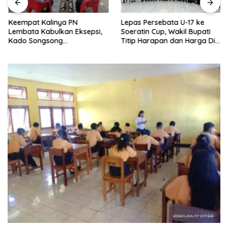
Keempat Kalinya PN
Lepas Persebata U-17 ke
Lembata Kabulkan Eksepsi,
Soeratin Cup, Wakil Bupati
Kado Songsong
Titip Harapan dan Harga Diri
Kemerdekaan Bagi Theresia
Lembata
Ina Erap Dkk