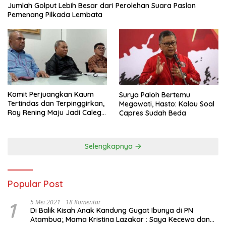
Jumlah Golput Lebih Besar dari Perolehan Suara Paslon
Pemenang Pilkada Lembata
Komit Perjuangkan Kaum
Surya Paloh Bertemu
Tertindas dan Terpinggirkan,
Megawati, Hasto: Kalau Soal
Roy Rening Maju Jadi Caleg
Capres Sudah Beda
Dapil NTT 1 dari Partai
Perindo
Selengkapnya
Popular Post
1
5 Mei 2021
18 Komentar
Di Balik Kisah Anak Kandung Gugat Ibunya di PN
Atambua; Mama Kristina Lazakar : Saya Kecewa dan