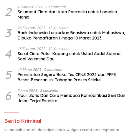
Sakit
2
2 Oktober 2022
13 Komentar
Sejumput Cinta dari Kota Pancasila untuk Lomblen
Mania
3
26 Februari 2023
13 Komentar
Bank Indonesia Luncurkan Beasiswa untuk Mahasiswa,
Dibuka Pendaftaran Hingga 10 Maret 2023
4
15 Februari 2022
10 Komentar
Surat Cinta Pater Kopong untuk Ustad Abdul Somad
Soal Valentine Day
5
13 Maret 2023
9 Komentar
Pemerintah Segera Buka Tes CPNS 2023 dan PPPK
Besar-Besaran, Ini Tahapan Proses Seleksi
6
5 April 2023
8 Komentar
Naur, Sofis Dan Cara Membaca Komodifikasi Seni Dan
Jalan Terjal Estetika
Berita Kriminal
Ini adalah contoh deskripsi untuk widget recent post wpberita,