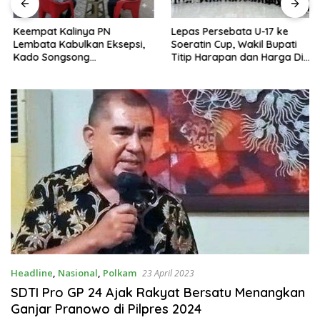
Keempat Kalinya PN
Lepas Persebata U-17 ke
Lembata Kabulkan Eksepsi,
Soeratin Cup, Wakil Bupati
Kado Songsong
Titip Harapan dan Harga Diri
Kemerdekaan Bagi Theresia
Lembata
Ina Erap Dkk
Headline
,
Nasional
,
Polkam
23 April 2023
SDTI Pro GP 24 Ajak Rakyat Bersatu Menangkan
Ganjar Pranowo di Pilpres 2024