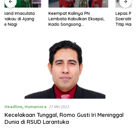
Keempat Kalinya PN
Lepas Persebata U-17 ke
Lembata Kabulkan Eksepsi,
Soeratin Cup, Wakil Bupati
Kado Songsong
Titip Harapan dan Harga Diri
Kemerdekaan Bagi Theresia
Lembata
Ina Erap Dkk
Headline
,
Humaniora
21 Mei 2023
Kecelakaan Tunggal, Romo Gusti Iri Meninggal
Dunia di RSUD Larantuka