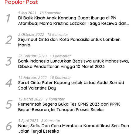
Popular Post
1
5 Mei 2021
18 Komentar
Di Balik Kisah Anak Kandung Gugat Ibunya di PN
Atambua; Mama Kristina Lazakar : Saya Kecewa dan
Sakit
2
2 Oktober 2022
13 Komentar
Sejumput Cinta dari Kota Pancasila untuk Lomblen
Mania
3
26 Februari 2023
13 Komentar
Bank Indonesia Luncurkan Beasiswa untuk Mahasiswa,
Dibuka Pendaftaran Hingga 10 Maret 2023
4
15 Februari 2022
10 Komentar
Surat Cinta Pater Kopong untuk Ustad Abdul Somad
Soal Valentine Day
5
13 Maret 2023
9 Komentar
Pemerintah Segera Buka Tes CPNS 2023 dan PPPK
Besar-Besaran, Ini Tahapan Proses Seleksi
6
5 April 2023
8 Komentar
Naur, Sofis Dan Cara Membaca Komodifikasi Seni Dan
Jalan Terjal Estetika