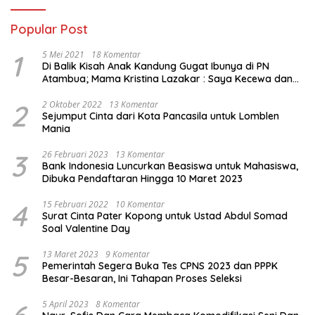
Popular Post
1
5 Mei 2021
18 Komentar
Di Balik Kisah Anak Kandung Gugat Ibunya di PN
Atambua; Mama Kristina Lazakar : Saya Kecewa dan
Sakit
2
2 Oktober 2022
13 Komentar
Sejumput Cinta dari Kota Pancasila untuk Lomblen
Mania
3
26 Februari 2023
13 Komentar
Bank Indonesia Luncurkan Beasiswa untuk Mahasiswa,
Dibuka Pendaftaran Hingga 10 Maret 2023
4
15 Februari 2022
10 Komentar
Surat Cinta Pater Kopong untuk Ustad Abdul Somad
Soal Valentine Day
5
13 Maret 2023
9 Komentar
Pemerintah Segera Buka Tes CPNS 2023 dan PPPK
Besar-Besaran, Ini Tahapan Proses Seleksi
5 April 2023
8 Komentar