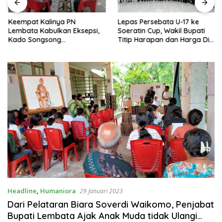
Keempat Kalinya PN
Lepas Persebata U-17 ke
Lembata Kabulkan Eksepsi,
Soeratin Cup, Wakil Bupati
Kado Songsong
Titip Harapan dan Harga Diri
Kemerdekaan Bagi Theresia
Lembata
Ina Erap Dkk
Headline
,
Humaniora
29 Januari 2023
Dari Pelataran Biara Soverdi Waikomo, Penjabat
Bupati Lembata Ajak Anak Muda tidak Ulangi