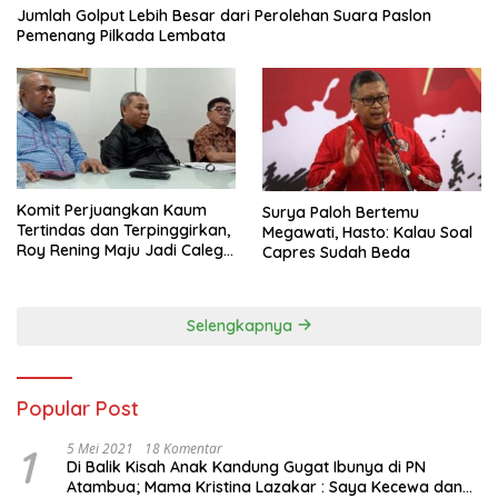
Jumlah Golput Lebih Besar dari Perolehan Suara Paslon
Pemenang Pilkada Lembata
Komit Perjuangkan Kaum
Surya Paloh Bertemu
Tertindas dan Terpinggirkan,
Megawati, Hasto: Kalau Soal
Roy Rening Maju Jadi Caleg
Capres Sudah Beda
Dapil NTT 1 dari Partai
Perindo
Selengkapnya
Popular Post
1
5 Mei 2021
18 Komentar
Di Balik Kisah Anak Kandung Gugat Ibunya di PN
Atambua; Mama Kristina Lazakar : Saya Kecewa dan