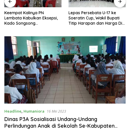
Keempat Kalinya PN
Lepas Persebata U-17 ke
Lembata Kabulkan Eksepsi,
Soeratin Cup, Wakil Bupati
Kado Songsong
Titip Harapan dan Harga Diri
Kemerdekaan Bagi Theresia
Lembata
Ina Erap Dkk
Headline
,
Humaniora
16 Mei 2023
Dinas P3A Sosialisasi Undang-Undang
Perlindungan Anak di Sekolah Se-Kabupaten