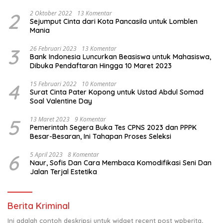
Sakit
2
2 Oktober 2022
13 Komentar
Sejumput Cinta dari Kota Pancasila untuk Lomblen
Mania
3
26 Februari 2023
13 Komentar
Bank Indonesia Luncurkan Beasiswa untuk Mahasiswa,
Dibuka Pendaftaran Hingga 10 Maret 2023
4
15 Februari 2022
10 Komentar
Surat Cinta Pater Kopong untuk Ustad Abdul Somad
Soal Valentine Day
5
13 Maret 2023
9 Komentar
Pemerintah Segera Buka Tes CPNS 2023 dan PPPK
Besar-Besaran, Ini Tahapan Proses Seleksi
6
5 April 2023
8 Komentar
Naur, Sofis Dan Cara Membaca Komodifikasi Seni Dan
Jalan Terjal Estetika
Berita Kriminal
Ini adalah contoh deskripsi untuk widget recent post wpberita,