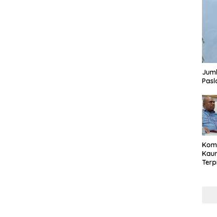
Juml
Pasl
Komi
Kaum
Terp
Reni
Cale
Part