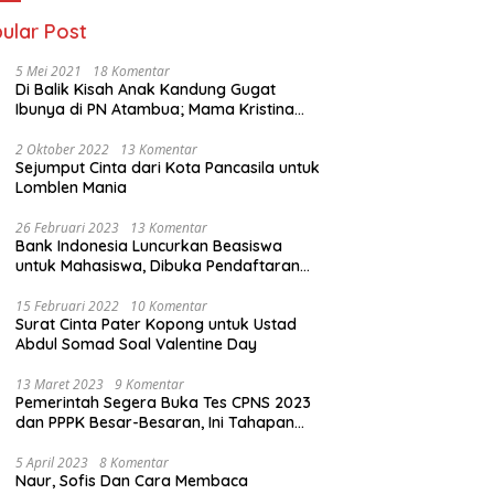
ular Post
5 Mei 2021
18 Komentar
Di Balik Kisah Anak Kandung Gugat
Ibunya di PN Atambua; Mama Kristina
Lazakar : Saya Kecewa dan Sakit
2 Oktober 2022
13 Komentar
Sejumput Cinta dari Kota Pancasila untuk
Lomblen Mania
26 Februari 2023
13 Komentar
Bank Indonesia Luncurkan Beasiswa
untuk Mahasiswa, Dibuka Pendaftaran
Hingga 10 Maret 2023
15 Februari 2022
10 Komentar
Surat Cinta Pater Kopong untuk Ustad
Abdul Somad Soal Valentine Day
13 Maret 2023
9 Komentar
Pemerintah Segera Buka Tes CPNS 2023
dan PPPK Besar-Besaran, Ini Tahapan
Proses Seleksi
5 April 2023
8 Komentar
Naur, Sofis Dan Cara Membaca