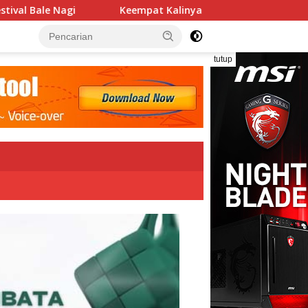
empat Kalinya PN Lembata Kabulkan Eksepsi, Kado Songsong Ke
tutup