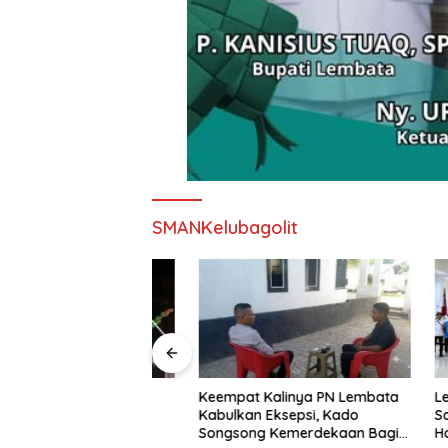
SMANKelubagolit
nd Imaculata
Keempat Kalinya PN Lembata
Lepas Pe
kau di Ajang
Kabulkan Eksepsi, Kado
Soeratin 
e Nagi
Songsong Kemerdekaan Bagi
Harapan 