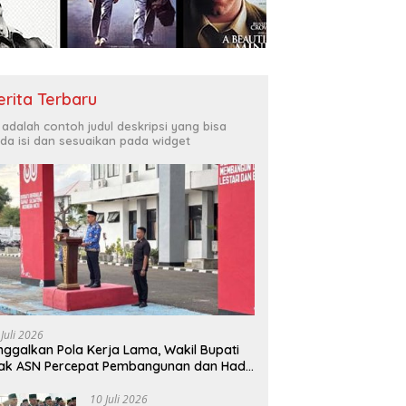
Bukit Muruona
T
r Melayani Masyarakat
Di
erita Terbaru
i adalah contoh judul deskripsi yang bisa
da isi dan sesuaikan pada widget
 Juli 2026
nggalkan Pola Kerja Lama, Wakil Bupati
ak ASN Percepat Pembangunan dan Hadir
layani Masyarakat
10 Juli 2026