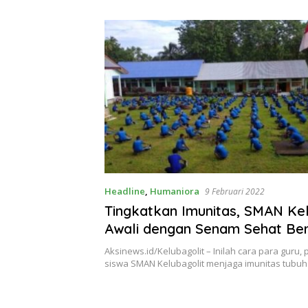
Theresia Ina Erap Dkk
Lembata
Headline
,
Humaniora
9 Februari 2022
Tingkatkan Imunitas, SMAN Kel
Awali dengan Senam Sehat Be
Aksinews.id/Kelubagolit – Inilah cara para guru,
siswa SMAN Kelubagolit menjaga imunitas tubu