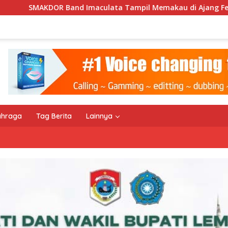
ulata Tampil Memakau di Ajang Festival Bale Nagi
Ke
ahraga
Tag Berita
Lainnya