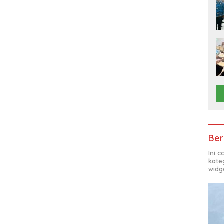
Ber
Ini 
kate
widg