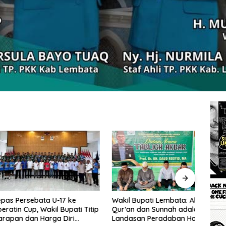
rsebata U-17 ke
Wakil Bupati Lembata: Al-
Tingg
Cup, Wakil Bupati Titip
Qur’an dan Sunnah adalah
Wakil
dan Harga Diri
Landasan Peradaban Hadapi
Perc