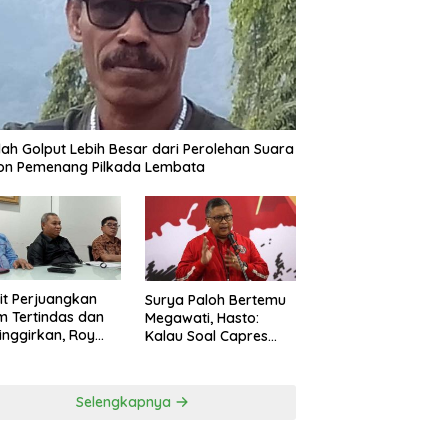
ah Golput Lebih Besar dari Perolehan Suara
on Pemenang Pilkada Lembata
t Perjuangkan
Surya Paloh Bertemu
 Tertindas dan
Megawati, Hasto:
inggirkan, Roy
Kalau Soal Capres
ng Maju Jadi
Sudah Beda
g Dapil NTT 1 dari
ai Perindo
Selengkapnya