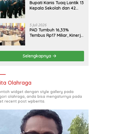
Bupati Kanis Tuaq Lantik 13
Kepala Sekolah dan 42
Pejabat Fungsional
5 Juli 2026
PAD Tumbuh 16,33%
Tembus Rp17 Miliar, Kinerja
RSUD, Bapenda dan BKAD
Sangat Memuaskan
Selengkapnya
ita Olahraga
contoh widget dengan style gallery pada
gori olahraga, anda bisa mengaturnya pada
et recent post wpberita.