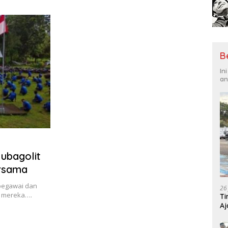
Tantangan Global
Hadi
B
In
an
ubagolit
rsama
 pegawai dan
26
h mereka….
Ti
Aj
Me