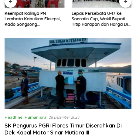
Keempat Kalinya PN
Lepas Persebata U-17 ke
Lembata Kabulkan Eksepsi,
Soeratin Cup, Wakil Bupati
Kado Songsong
Titip Harapan dan Harga Diri
Kemerdekaan Bagi Theresia
Lembata
Ina Erap Dkk
Headline
,
Humaniora
28 Desember 2020
SK Pengurus PGRI Flores Timur Diserahkan Di
Dek Kapal Motor Sinar Mutiara III