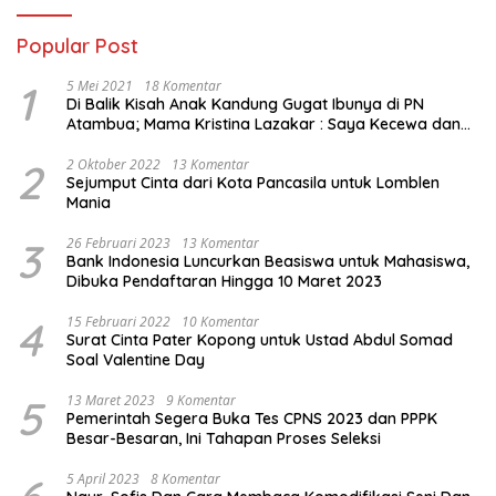
Popular Post
1
5 Mei 2021
18 Komentar
Di Balik Kisah Anak Kandung Gugat Ibunya di PN
Atambua; Mama Kristina Lazakar : Saya Kecewa dan
Sakit
2
2 Oktober 2022
13 Komentar
Sejumput Cinta dari Kota Pancasila untuk Lomblen
Mania
3
26 Februari 2023
13 Komentar
Bank Indonesia Luncurkan Beasiswa untuk Mahasiswa,
Dibuka Pendaftaran Hingga 10 Maret 2023
4
15 Februari 2022
10 Komentar
Surat Cinta Pater Kopong untuk Ustad Abdul Somad
Soal Valentine Day
5
13 Maret 2023
9 Komentar
Pemerintah Segera Buka Tes CPNS 2023 dan PPPK
Besar-Besaran, Ini Tahapan Proses Seleksi
5 April 2023
8 Komentar