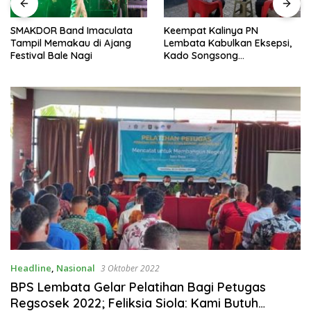
Keempat Kalinya PN
Lepas Persebata U-17 ke
Lembata Kabulkan Eksepsi,
Soeratin Cup, Wakil Bupati
Kado Songsong
Titip Harapan dan Harga Diri
Kemerdekaan Bagi Theresia
Lembata
Ina Erap Dkk
Headline
,
Nasional
3 Oktober 2022
BPS Lembata Gelar Pelatihan Bagi Petugas
Regsosek 2022; Feliksia Siola: Kami Butuh