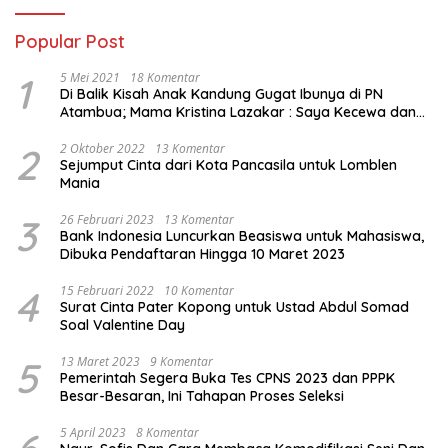
Popular Post
1
5 Mei 2021
18 Komentar
Di Balik Kisah Anak Kandung Gugat Ibunya di PN
Atambua; Mama Kristina Lazakar : Saya Kecewa dan
Sakit
2
2 Oktober 2022
13 Komentar
Sejumput Cinta dari Kota Pancasila untuk Lomblen
Mania
3
26 Februari 2023
13 Komentar
Bank Indonesia Luncurkan Beasiswa untuk Mahasiswa,
Dibuka Pendaftaran Hingga 10 Maret 2023
4
15 Februari 2022
10 Komentar
Surat Cinta Pater Kopong untuk Ustad Abdul Somad
Soal Valentine Day
5
13 Maret 2023
9 Komentar
Pemerintah Segera Buka Tes CPNS 2023 dan PPPK
Besar-Besaran, Ini Tahapan Proses Seleksi
5 April 2023
8 Komentar