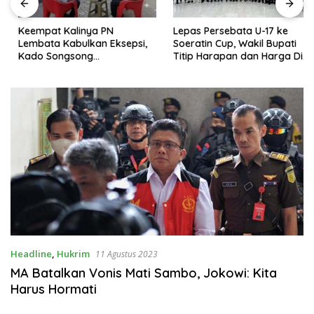
Keempat Kalinya PN
Lepas Persebata U-17 ke
Lembata Kabulkan Eksepsi,
Soeratin Cup, Wakil Bupati
Kado Songsong
Titip Harapan dan Harga Diri
Kemerdekaan Bagi Theresia
Lembata
Ina Erap Dkk
Headline
,
Hukrim
11 Agustus 2023
MA Batalkan Vonis Mati Sambo, Jokowi: Kita
Harus Hormati