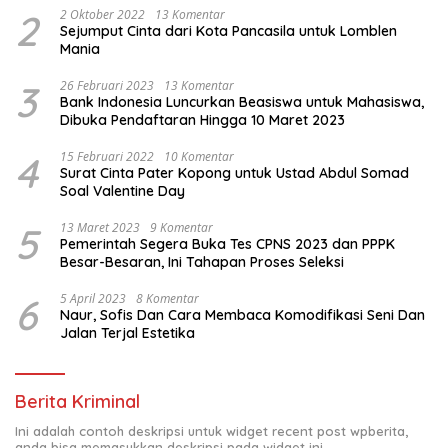
2
2 Oktober 2022
13 Komentar
Sejumput Cinta dari Kota Pancasila untuk Lomblen
Mania
3
26 Februari 2023
13 Komentar
Bank Indonesia Luncurkan Beasiswa untuk Mahasiswa,
Dibuka Pendaftaran Hingga 10 Maret 2023
4
15 Februari 2022
10 Komentar
Surat Cinta Pater Kopong untuk Ustad Abdul Somad
Soal Valentine Day
5
13 Maret 2023
9 Komentar
Pemerintah Segera Buka Tes CPNS 2023 dan PPPK
Besar-Besaran, Ini Tahapan Proses Seleksi
6
5 April 2023
8 Komentar
Naur, Sofis Dan Cara Membaca Komodifikasi Seni Dan
Jalan Terjal Estetika
Berita Kriminal
Ini adalah contoh deskripsi untuk widget recent post wpberita,
anda bisa memasukkan deskripsi pada widget ini.