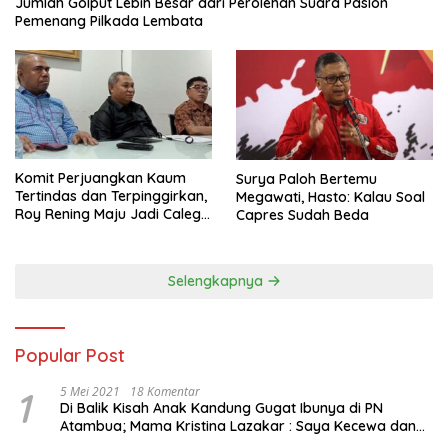
Jumlah Golput Lebih Besar dari Perolehan Suara Paslon
Pemenang Pilkada Lembata
Komit Perjuangkan Kaum
Surya Paloh Bertemu
Tertindas dan Terpinggirkan,
Megawati, Hasto: Kalau Soal
Roy Rening Maju Jadi Caleg
Capres Sudah Beda
Dapil NTT 1 dari Partai
Perindo
Selengkapnya
Popular Post
1
5 Mei 2021
18 Komentar
Di Balik Kisah Anak Kandung Gugat Ibunya di PN
Atambua; Mama Kristina Lazakar : Saya Kecewa dan
Sakit