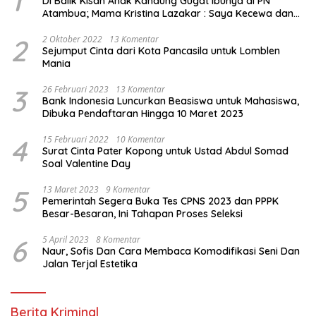
1
Di Balik Kisah Anak Kandung Gugat Ibunya di PN
Atambua; Mama Kristina Lazakar : Saya Kecewa dan
Sakit
2
2 Oktober 2022
13 Komentar
Sejumput Cinta dari Kota Pancasila untuk Lomblen
Mania
3
26 Februari 2023
13 Komentar
Bank Indonesia Luncurkan Beasiswa untuk Mahasiswa,
Dibuka Pendaftaran Hingga 10 Maret 2023
4
15 Februari 2022
10 Komentar
Surat Cinta Pater Kopong untuk Ustad Abdul Somad
Soal Valentine Day
5
13 Maret 2023
9 Komentar
Pemerintah Segera Buka Tes CPNS 2023 dan PPPK
Besar-Besaran, Ini Tahapan Proses Seleksi
6
5 April 2023
8 Komentar
Naur, Sofis Dan Cara Membaca Komodifikasi Seni Dan
Jalan Terjal Estetika
Berita Kriminal