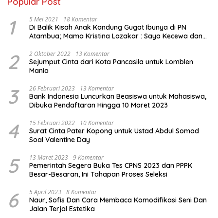
Popular Post
1
5 Mei 2021
18 Komentar
Di Balik Kisah Anak Kandung Gugat Ibunya di PN
Atambua; Mama Kristina Lazakar : Saya Kecewa dan
Sakit
2
2 Oktober 2022
13 Komentar
Sejumput Cinta dari Kota Pancasila untuk Lomblen
Mania
3
26 Februari 2023
13 Komentar
Bank Indonesia Luncurkan Beasiswa untuk Mahasiswa,
Dibuka Pendaftaran Hingga 10 Maret 2023
4
15 Februari 2022
10 Komentar
Surat Cinta Pater Kopong untuk Ustad Abdul Somad
Soal Valentine Day
5
13 Maret 2023
9 Komentar
Pemerintah Segera Buka Tes CPNS 2023 dan PPPK
Besar-Besaran, Ini Tahapan Proses Seleksi
6
5 April 2023
8 Komentar
Naur, Sofis Dan Cara Membaca Komodifikasi Seni Dan
Jalan Terjal Estetika