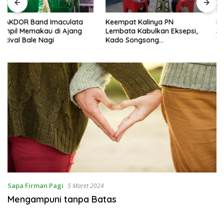
Keempat Kalinya PN
Lepas Persebata U-17 ke
Lembata Kabulkan Eksepsi,
Soeratin Cup, Wakil Bupati
Kado Songsong
Titip Harapan dan Harga Diri
Kemerdekaan Bagi Theresia
Lembata
Ina Erap Dkk
Sapa Firman Pagi
5 Maret 2024
Mengampuni tanpa Batas