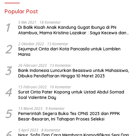
Popular Post
1
5 Mei 2021
18 Komentar
Di Balik Kisah Anak Kandung Gugat Ibunya di PN
Atambua; Mama Kristina Lazakar : Saya Kecewa dan
Sakit
2
2 Oktober 2022
13 Komentar
Sejumput Cinta dari Kota Pancasila untuk Lomblen
Mania
3
26 Februari 2023
13 Komentar
Bank Indonesia Luncurkan Beasiswa untuk Mahasiswa,
Dibuka Pendaftaran Hingga 10 Maret 2023
4
15 Februari 2022
10 Komentar
Surat Cinta Pater Kopong untuk Ustad Abdul Somad
Soal Valentine Day
5
13 Maret 2023
9 Komentar
Pemerintah Segera Buka Tes CPNS 2023 dan PPPK
Besar-Besaran, Ini Tahapan Proses Seleksi
6
5 April 2023
8 Komentar
Naur, Sofis Dan Cara Membaca Komodifikasi Seni Dan