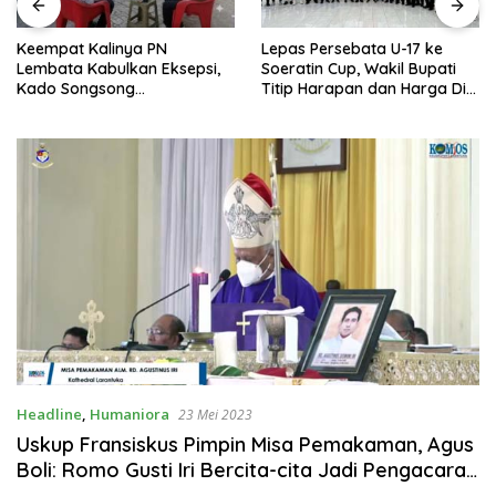
Keempat Kalinya PN
Lepas Persebata U-17 ke
Lembata Kabulkan Eksepsi,
Soeratin Cup, Wakil Bupati
Kado Songsong
Titip Harapan dan Harga Diri
Kemerdekaan Bagi Theresia
Lembata
Ina Erap Dkk
Headline
,
Humaniora
23 Mei 2023
Uskup Fransiskus Pimpin Misa Pemakaman, Agus
Boli: Romo Gusti Iri Bercita-cita Jadi Pengacara
Gereja