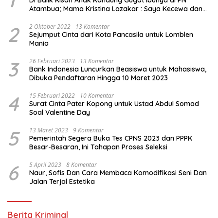
1
Di Balik Kisah Anak Kandung Gugat Ibunya di PN
Atambua; Mama Kristina Lazakar : Saya Kecewa dan
Sakit
2
2 Oktober 2022
13 Komentar
Sejumput Cinta dari Kota Pancasila untuk Lomblen
Mania
3
26 Februari 2023
13 Komentar
Bank Indonesia Luncurkan Beasiswa untuk Mahasiswa,
Dibuka Pendaftaran Hingga 10 Maret 2023
4
15 Februari 2022
10 Komentar
Surat Cinta Pater Kopong untuk Ustad Abdul Somad
Soal Valentine Day
5
13 Maret 2023
9 Komentar
Pemerintah Segera Buka Tes CPNS 2023 dan PPPK
Besar-Besaran, Ini Tahapan Proses Seleksi
6
5 April 2023
8 Komentar
Naur, Sofis Dan Cara Membaca Komodifikasi Seni Dan
Jalan Terjal Estetika
Berita Kriminal