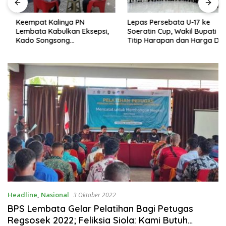
Keempat Kalinya PN
Lepas Persebata U-17 ke
Lembata Kabulkan Eksepsi,
Soeratin Cup, Wakil Bupati
Kado Songsong
Titip Harapan dan Harga Diri
Kemerdekaan Bagi Theresia
Lembata
Ina Erap Dkk
Headline
,
Nasional
3 Oktober 2022
BPS Lembata Gelar Pelatihan Bagi Petugas
Regsosek 2022; Feliksia Siola: Kami Butuh