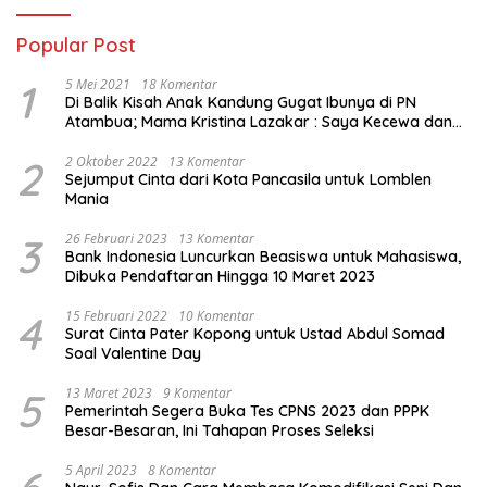
Popular Post
1
5 Mei 2021
18 Komentar
Di Balik Kisah Anak Kandung Gugat Ibunya di PN
Atambua; Mama Kristina Lazakar : Saya Kecewa dan
Sakit
2
2 Oktober 2022
13 Komentar
Sejumput Cinta dari Kota Pancasila untuk Lomblen
Mania
3
26 Februari 2023
13 Komentar
Bank Indonesia Luncurkan Beasiswa untuk Mahasiswa,
Dibuka Pendaftaran Hingga 10 Maret 2023
4
15 Februari 2022
10 Komentar
Surat Cinta Pater Kopong untuk Ustad Abdul Somad
Soal Valentine Day
5
13 Maret 2023
9 Komentar
Pemerintah Segera Buka Tes CPNS 2023 dan PPPK
Besar-Besaran, Ini Tahapan Proses Seleksi
5 April 2023
8 Komentar