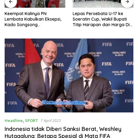
Keempat Kalinya PN
Lepas Persebata U-17 ke
Lembata Kabulkan Eksepsi,
Soeratin Cup, Wakil Bupati
Kado Songsong
Titip Harapan dan Harga Diri
Kemerdekaan Bagi Theresia
Lembata
Ina Erap Dkk
Headline
,
SPORT
7 April 2023
Indonesia tidak Diberi Sanksi Berat, Weshley
Hutagalung: Betapa Spesial di Mata FIFA