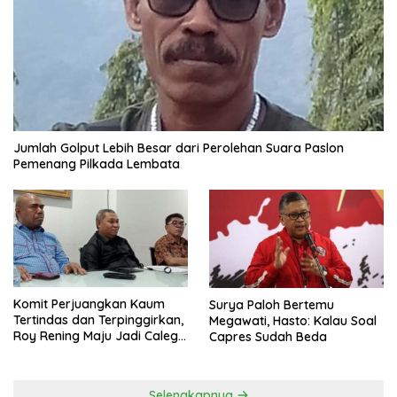
Jumlah Golput Lebih Besar dari Perolehan Suara Paslon
Pemenang Pilkada Lembata
Komit Perjuangkan Kaum
Surya Paloh Bertemu
Tertindas dan Terpinggirkan,
Megawati, Hasto: Kalau Soal
Roy Rening Maju Jadi Caleg
Capres Sudah Beda
Dapil NTT 1 dari Partai
Perindo
Selengkapnya