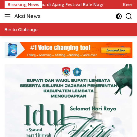
Langsung
makau di Ajang Festival Bale Nagi
Breaking News
Keempat Kalinya P
ke
Aksi News
konten
Kritis
&
Berita Olahraga
Terpercaya