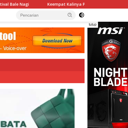
mpat Kalinya PN Lembata Kabulkan Eksepsi, Kado Songsong Kem
tutup