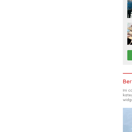
Ber
Ini 
kate
widg