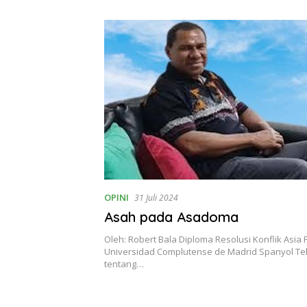
Theresia Ina Erap Dkk
Lembata
OPINI
31 Juli 2024
Asah pada Asadoma
Oleh: Robert Bala Diploma Resolusi Konflik Asia P
Universidad Complutense de Madrid Spanyol Tek
tentang…