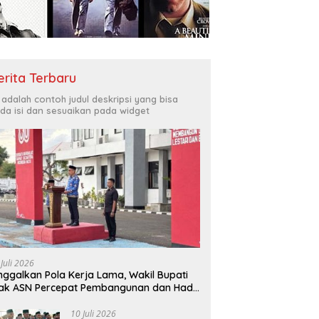
Bukit Muruona
T
r Melayani Masyarakat
Di
erita Terbaru
i adalah contoh judul deskripsi yang bisa
da isi dan sesuaikan pada widget
 Juli 2026
nggalkan Pola Kerja Lama, Wakil Bupati
ak ASN Percepat Pembangunan dan Hadir
layani Masyarakat
10 Juli 2026