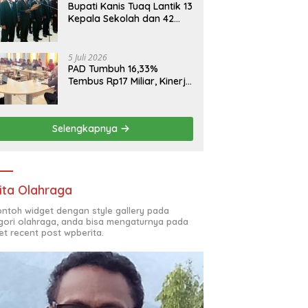
Bupati Kanis Tuaq Lantik 13
Kepala Sekolah dan 42
Pejabat Fungsional
5 Juli 2026
PAD Tumbuh 16,33%
Tembus Rp17 Miliar, Kinerja
RSUD, Bapenda dan BKAD
Sangat Memuaskan
Selengkapnya
ita Olahraga
contoh widget dengan style gallery pada
gori olahraga, anda bisa mengaturnya pada
et recent post wpberita.