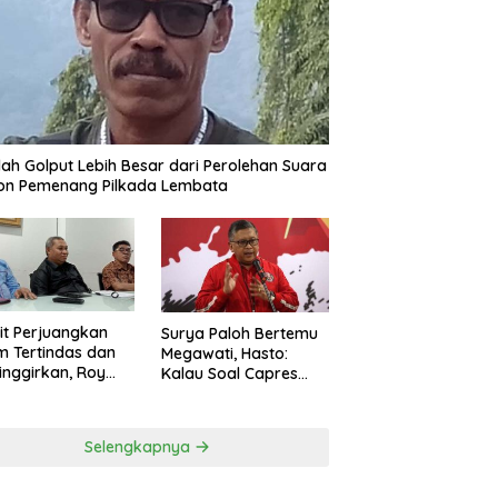
ah Golput Lebih Besar dari Perolehan Suara
on Pemenang Pilkada Lembata
t Perjuangkan
Surya Paloh Bertemu
 Tertindas dan
Megawati, Hasto:
inggirkan, Roy
Kalau Soal Capres
ng Maju Jadi
Sudah Beda
g Dapil NTT 1 dari
ai Perindo
Selengkapnya