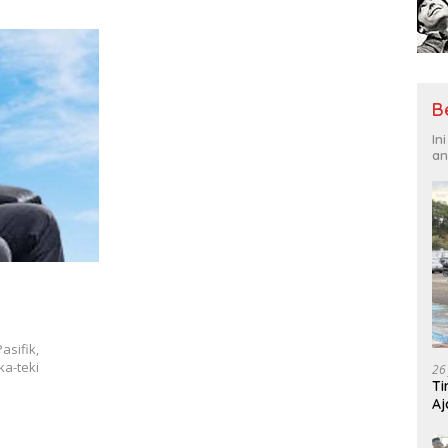
Tantangan Global
Hadi
B
In
an
asifik,
a-teki
26
Ti
Aj
Me