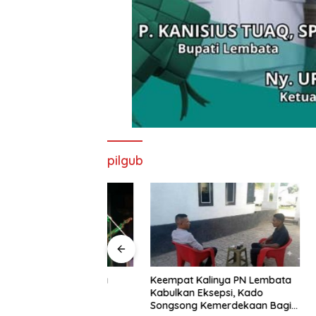
pilgub
nd Imaculata
Keempat Kalinya PN Lembata
Lepas Pe
kau di Ajang
Kabulkan Eksepsi, Kado
Soeratin 
e Nagi
Songsong Kemerdekaan Bagi
Harapan 