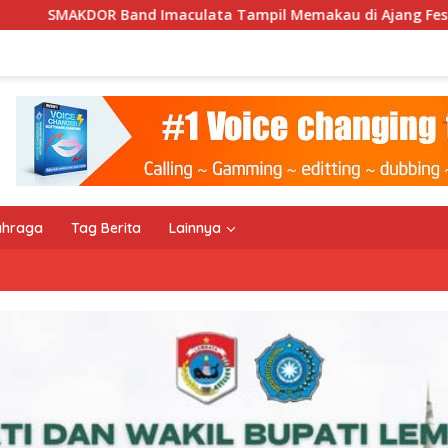
ata Tampil Memakau di Ajang Festival Bale Nagi
Kee
ahraga
Tag Berita
Lainnya