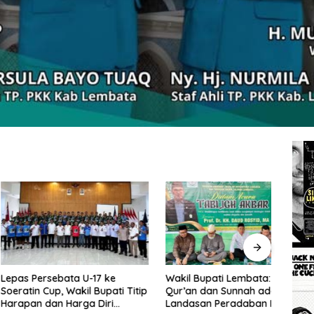
rsebata U-17 ke
Wakil Bupati Lembata: Al-
Tingg
Cup, Wakil Bupati Titip
Qur’an dan Sunnah adalah
Wakil
dan Harga Diri
Landasan Peradaban Hadapi
Perc