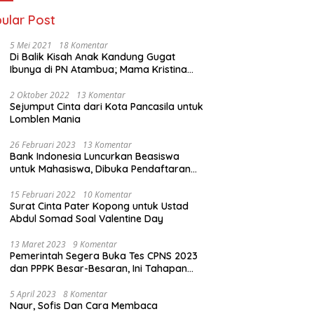
ular Post
5 Mei 2021
18 Komentar
Di Balik Kisah Anak Kandung Gugat
Ibunya di PN Atambua; Mama Kristina
Lazakar : Saya Kecewa dan Sakit
2 Oktober 2022
13 Komentar
Sejumput Cinta dari Kota Pancasila untuk
Lomblen Mania
26 Februari 2023
13 Komentar
Bank Indonesia Luncurkan Beasiswa
untuk Mahasiswa, Dibuka Pendaftaran
Hingga 10 Maret 2023
15 Februari 2022
10 Komentar
Surat Cinta Pater Kopong untuk Ustad
Abdul Somad Soal Valentine Day
13 Maret 2023
9 Komentar
Pemerintah Segera Buka Tes CPNS 2023
dan PPPK Besar-Besaran, Ini Tahapan
Proses Seleksi
5 April 2023
8 Komentar
Naur, Sofis Dan Cara Membaca