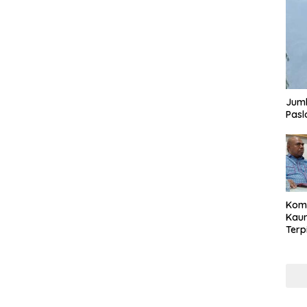
Juml
Pasl
Komi
Kaum
Terp
Reni
Cale
Part