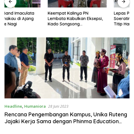
Keempat Kalinya PN
Lepas Persebata U-17 ke
Lembata Kabulkan Eksepsi,
Soeratin Cup, Wakil Bupati
Kado Songsong
Titip Harapan dan Harga Diri
Kemerdekaan Bagi Theresia
Lembata
Ina Erap Dkk
Headline
,
Humaniora
28 Juni 2023
Rencana Pengembangan Kampus, Unika Ruteng
Jajaki Kerja Sama dengan Phinma Education
Manila dan PT Triputra