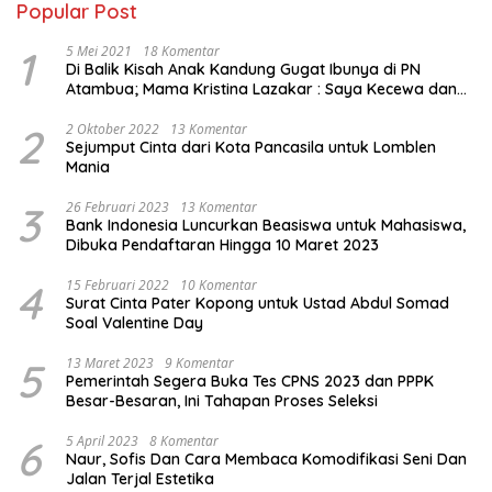
Popular Post
1
5 Mei 2021
18 Komentar
Di Balik Kisah Anak Kandung Gugat Ibunya di PN
Atambua; Mama Kristina Lazakar : Saya Kecewa dan
Sakit
2
2 Oktober 2022
13 Komentar
Sejumput Cinta dari Kota Pancasila untuk Lomblen
Mania
3
26 Februari 2023
13 Komentar
Bank Indonesia Luncurkan Beasiswa untuk Mahasiswa,
Dibuka Pendaftaran Hingga 10 Maret 2023
4
15 Februari 2022
10 Komentar
Surat Cinta Pater Kopong untuk Ustad Abdul Somad
Soal Valentine Day
5
13 Maret 2023
9 Komentar
Pemerintah Segera Buka Tes CPNS 2023 dan PPPK
Besar-Besaran, Ini Tahapan Proses Seleksi
6
5 April 2023
8 Komentar
Naur, Sofis Dan Cara Membaca Komodifikasi Seni Dan
Jalan Terjal Estetika