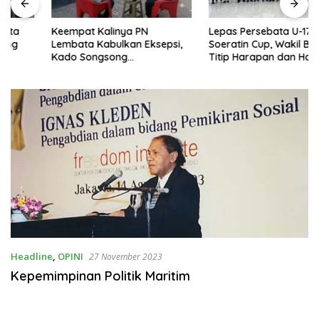
Keempat Kalinya PN
Lepas Persebata U-17 ke
Lembata Kabulkan Eksepsi,
Soeratin Cup, Wakil Bupati
Kado Songsong
Titip Harapan dan Harga Diri
Kemerdekaan Bagi Theresia
Lembata
Ina Erap Dkk
Headline
,
OPINI
27 November 2023
Kepemimpinan Politik Maritim