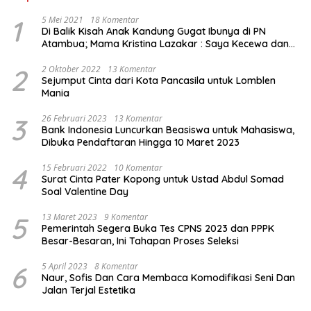
1
5 Mei 2021
18 Komentar
Di Balik Kisah Anak Kandung Gugat Ibunya di PN
Atambua; Mama Kristina Lazakar : Saya Kecewa dan
Sakit
2
2 Oktober 2022
13 Komentar
Sejumput Cinta dari Kota Pancasila untuk Lomblen
Mania
3
26 Februari 2023
13 Komentar
Bank Indonesia Luncurkan Beasiswa untuk Mahasiswa,
Dibuka Pendaftaran Hingga 10 Maret 2023
4
15 Februari 2022
10 Komentar
Surat Cinta Pater Kopong untuk Ustad Abdul Somad
Soal Valentine Day
5
13 Maret 2023
9 Komentar
Pemerintah Segera Buka Tes CPNS 2023 dan PPPK
Besar-Besaran, Ini Tahapan Proses Seleksi
6
5 April 2023
8 Komentar
Naur, Sofis Dan Cara Membaca Komodifikasi Seni Dan
Jalan Terjal Estetika