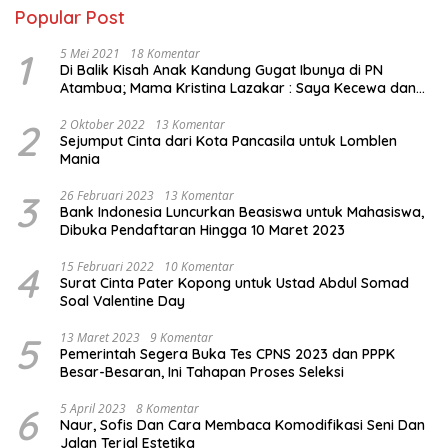
Popular Post
1
5 Mei 2021
18 Komentar
Di Balik Kisah Anak Kandung Gugat Ibunya di PN
Atambua; Mama Kristina Lazakar : Saya Kecewa dan
Sakit
2
2 Oktober 2022
13 Komentar
Sejumput Cinta dari Kota Pancasila untuk Lomblen
Mania
3
26 Februari 2023
13 Komentar
Bank Indonesia Luncurkan Beasiswa untuk Mahasiswa,
Dibuka Pendaftaran Hingga 10 Maret 2023
4
15 Februari 2022
10 Komentar
Surat Cinta Pater Kopong untuk Ustad Abdul Somad
Soal Valentine Day
5
13 Maret 2023
9 Komentar
Pemerintah Segera Buka Tes CPNS 2023 dan PPPK
Besar-Besaran, Ini Tahapan Proses Seleksi
6
5 April 2023
8 Komentar
Naur, Sofis Dan Cara Membaca Komodifikasi Seni Dan
Jalan Terjal Estetika