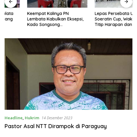
Keempat Kalinya PN
Lepas Persebata U-17 ke
Lembata Kabulkan Eksepsi,
Soeratin Cup, Wakil Bupati
Kado Songsong
Titip Harapan dan Harga Diri
Kemerdekaan Bagi Theresia
Lembata
Ina Erap Dkk
Headline
,
Hukrim
14 Desember 2023
Pastor Asal NTT Dirampok di Paraguay