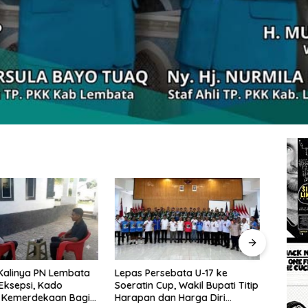
rsebata U-17 ke
Wakil Bupati Lembata: Al-
Tingg
Cup, Wakil Bupati Titip
Qur’an dan Sunnah adalah
Wakil
dan Harga Diri
Landasan Peradaban Hadapi
Perc