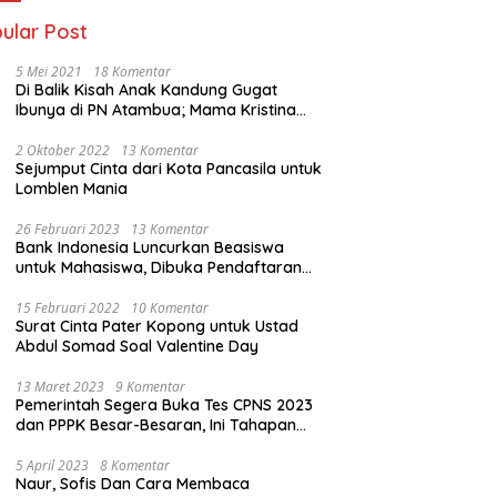
ular Post
5 Mei 2021
18 Komentar
Di Balik Kisah Anak Kandung Gugat
Ibunya di PN Atambua; Mama Kristina
Lazakar : Saya Kecewa dan Sakit
2 Oktober 2022
13 Komentar
Sejumput Cinta dari Kota Pancasila untuk
Lomblen Mania
26 Februari 2023
13 Komentar
Bank Indonesia Luncurkan Beasiswa
untuk Mahasiswa, Dibuka Pendaftaran
Hingga 10 Maret 2023
15 Februari 2022
10 Komentar
Surat Cinta Pater Kopong untuk Ustad
Abdul Somad Soal Valentine Day
13 Maret 2023
9 Komentar
Pemerintah Segera Buka Tes CPNS 2023
dan PPPK Besar-Besaran, Ini Tahapan
Proses Seleksi
5 April 2023
8 Komentar
Naur, Sofis Dan Cara Membaca