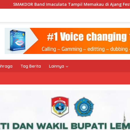
aculata Tampil Memakau di Ajang Festival Bale Nagi
ahraga
Tag Berita
Lainnya