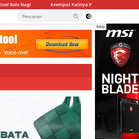
Keempat Kalinya PN Lembata Kabulkan Eksepsi, Kado Songsong
tutup