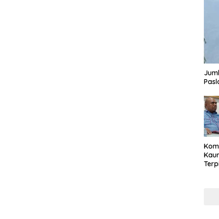
Juml
Pasl
Komi
Kaum
Terp
Reni
Cale
Part