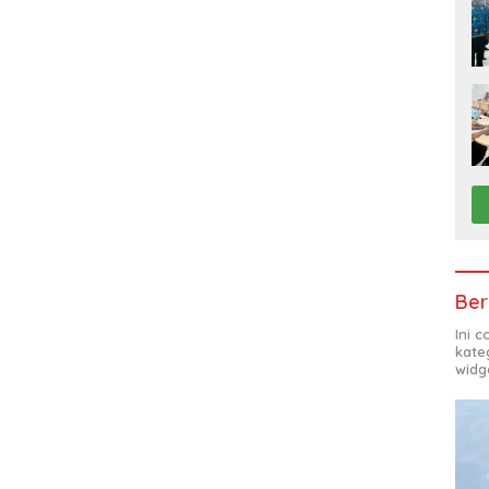
Ber
Ini 
kate
widg