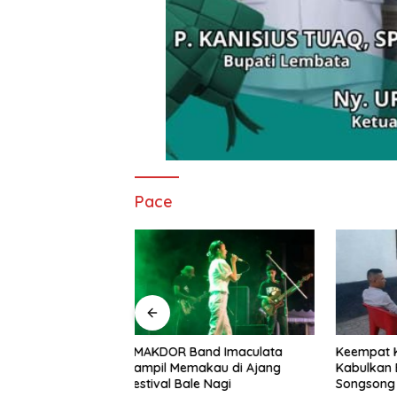
Pace
nd Imaculata
Keempat Kalinya PN Lembata
Lepas Pe
kau di Ajang
Kabulkan Eksepsi, Kado
Soeratin 
e Nagi
Songsong Kemerdekaan Bagi
Harapan 