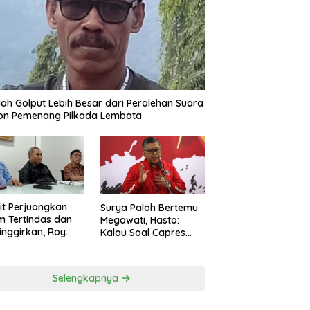
ah Golput Lebih Besar dari Perolehan Suara
on Pemenang Pilkada Lembata
t Perjuangkan
Surya Paloh Bertemu
 Tertindas dan
Megawati, Hasto:
inggirkan, Roy
Kalau Soal Capres
ng Maju Jadi
Sudah Beda
g Dapil NTT 1 dari
ai Perindo
Selengkapnya