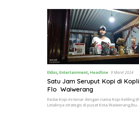
Theresia Ina Erap Dkk
Lembata
Ekbis
,
Entertainment
,
Headline
9 Maret 2024
Satu Jam Seruput Kopi di Kop
Flo Waiwerang
Kedai Kopi ini tenar dengan nama Kopi Keliling (K
Letaknya strategis di pusat Kota Waiwerang,Ibu