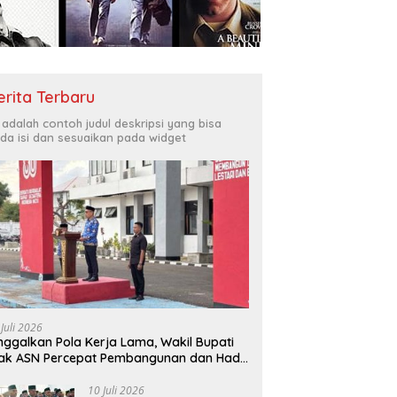
Bukit Muruona
T
r Melayani Masyarakat
Di
erita Terbaru
i adalah contoh judul deskripsi yang bisa
da isi dan sesuaikan pada widget
 Juli 2026
nggalkan Pola Kerja Lama, Wakil Bupati
ak ASN Percepat Pembangunan dan Hadir
layani Masyarakat
10 Juli 2026