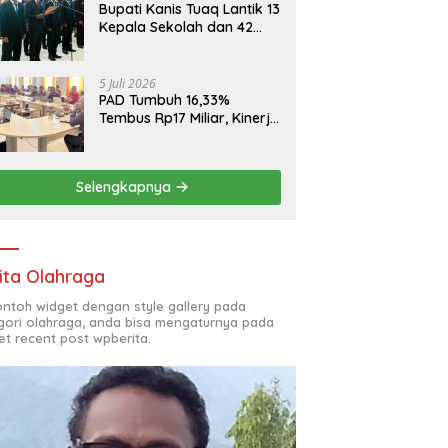
Bupati Kanis Tuaq Lantik 13
Kepala Sekolah dan 42
Pejabat Fungsional
5 Juli 2026
PAD Tumbuh 16,33%
Tembus Rp17 Miliar, Kinerja
RSUD, Bapenda dan BKAD
Sangat Memuaskan
Selengkapnya
ita Olahraga
contoh widget dengan style gallery pada
gori olahraga, anda bisa mengaturnya pada
et recent post wpberita.