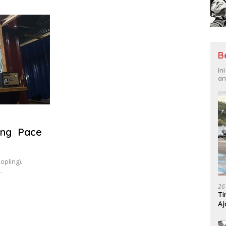
Tantangan Global
Hadi
B
In
an
ling Pace
opling).
…
26
Ti
Aj
Me