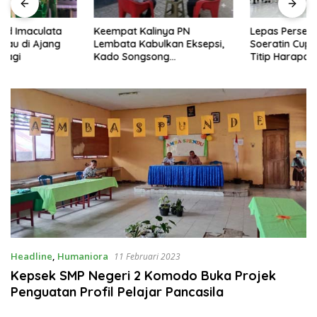
Keempat Kalinya PN
Lepas Persebata U-17 ke
Lembata Kabulkan Eksepsi,
Soeratin Cup, Wakil Bupati
Kado Songsong
Titip Harapan dan Harga Diri
Kemerdekaan Bagi Theresia
Lembata
Ina Erap Dkk
Headline
,
Humaniora
11 Februari 2023
Kepsek SMP Negeri 2 Komodo Buka Projek
Penguatan Profil Pelajar Pancasila