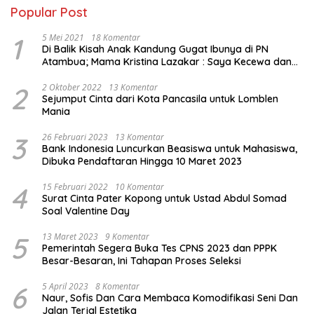
Popular Post
1
5 Mei 2021
18 Komentar
Di Balik Kisah Anak Kandung Gugat Ibunya di PN
Atambua; Mama Kristina Lazakar : Saya Kecewa dan
Sakit
2
2 Oktober 2022
13 Komentar
Sejumput Cinta dari Kota Pancasila untuk Lomblen
Mania
3
26 Februari 2023
13 Komentar
Bank Indonesia Luncurkan Beasiswa untuk Mahasiswa,
Dibuka Pendaftaran Hingga 10 Maret 2023
4
15 Februari 2022
10 Komentar
Surat Cinta Pater Kopong untuk Ustad Abdul Somad
Soal Valentine Day
5
13 Maret 2023
9 Komentar
Pemerintah Segera Buka Tes CPNS 2023 dan PPPK
Besar-Besaran, Ini Tahapan Proses Seleksi
6
5 April 2023
8 Komentar
Naur, Sofis Dan Cara Membaca Komodifikasi Seni Dan
Jalan Terjal Estetika