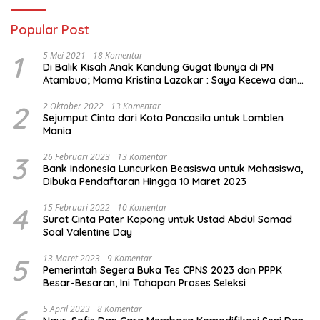
Popular Post
1
5 Mei 2021
18 Komentar
Di Balik Kisah Anak Kandung Gugat Ibunya di PN
Atambua; Mama Kristina Lazakar : Saya Kecewa dan
Sakit
2
2 Oktober 2022
13 Komentar
Sejumput Cinta dari Kota Pancasila untuk Lomblen
Mania
3
26 Februari 2023
13 Komentar
Bank Indonesia Luncurkan Beasiswa untuk Mahasiswa,
Dibuka Pendaftaran Hingga 10 Maret 2023
4
15 Februari 2022
10 Komentar
Surat Cinta Pater Kopong untuk Ustad Abdul Somad
Soal Valentine Day
5
13 Maret 2023
9 Komentar
Pemerintah Segera Buka Tes CPNS 2023 dan PPPK
Besar-Besaran, Ini Tahapan Proses Seleksi
5 April 2023
8 Komentar