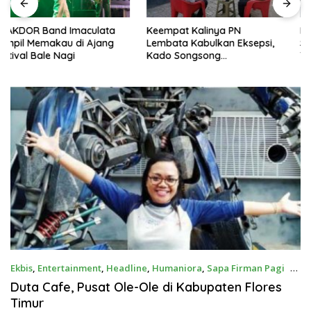
Keempat Kalinya PN
Lepas Persebata U-17 ke
Lembata Kabulkan Eksepsi,
Soeratin Cup, Wakil Bupati
Kado Songsong
Titip Harapan dan Harga Diri
Kemerdekaan Bagi Theresia
Lembata
Ina Erap Dkk
Ekbis
,
Entertainment
,
Headline
,
Humaniora
,
Sapa Firman Pagi
16
Januari 2021
Duta Cafe, Pusat Ole-Ole di Kabupaten Flores
Timur