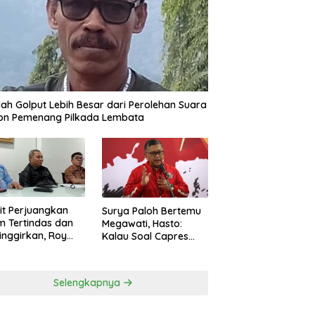
ah Golput Lebih Besar dari Perolehan Suara
on Pemenang Pilkada Lembata
t Perjuangkan
Surya Paloh Bertemu
 Tertindas dan
Megawati, Hasto:
inggirkan, Roy
Kalau Soal Capres
ng Maju Jadi
Sudah Beda
g Dapil NTT 1 dari
ai Perindo
Selengkapnya