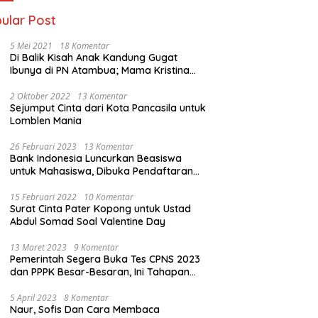
ular Post
5 Mei 2021
18 Komentar
Di Balik Kisah Anak Kandung Gugat
Ibunya di PN Atambua; Mama Kristina
Lazakar : Saya Kecewa dan Sakit
2 Oktober 2022
13 Komentar
Sejumput Cinta dari Kota Pancasila untuk
Lomblen Mania
26 Februari 2023
13 Komentar
Bank Indonesia Luncurkan Beasiswa
untuk Mahasiswa, Dibuka Pendaftaran
Hingga 10 Maret 2023
15 Februari 2022
10 Komentar
Surat Cinta Pater Kopong untuk Ustad
Abdul Somad Soal Valentine Day
13 Maret 2023
9 Komentar
Pemerintah Segera Buka Tes CPNS 2023
dan PPPK Besar-Besaran, Ini Tahapan
Proses Seleksi
5 April 2023
8 Komentar
Naur, Sofis Dan Cara Membaca