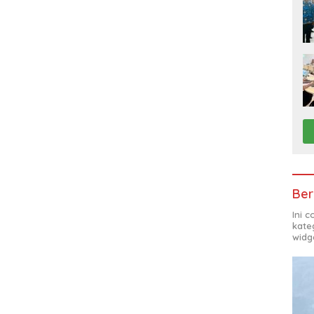
Ber
Ini 
kate
widg