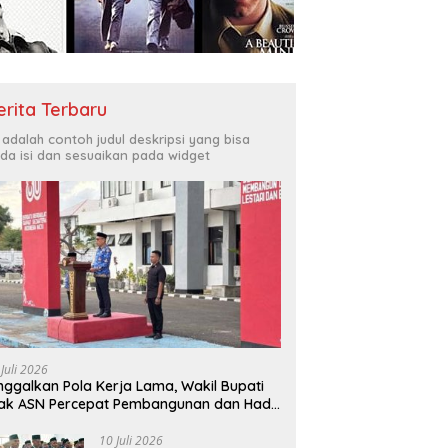
Bukit Muruona
T
r Melayani Masyarakat
Di
erita Terbaru
i adalah contoh judul deskripsi yang bisa
da isi dan sesuaikan pada widget
 Juli 2026
nggalkan Pola Kerja Lama, Wakil Bupati
ak ASN Percepat Pembangunan dan Hadir
layani Masyarakat
10 Juli 2026