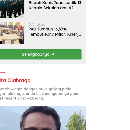
Bupati Kanis Tuaq Lantik 13
Kepala Sekolah dan 42
Pejabat Fungsional
5 Juli 2026
PAD Tumbuh 16,33%
Tembus Rp17 Miliar, Kinerja
RSUD, Bapenda dan BKAD
Sangat Memuaskan
Selengkapnya
ita Olahraga
contoh widget dengan style gallery pada
gori olahraga, anda bisa mengaturnya pada
et recent post wpberita.