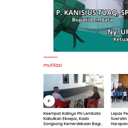
mutilasi
nd Imaculata
Keempat Kalinya PN Lembata
Lepas Pe
kau di Ajang
Kabulkan Eksepsi, Kado
Soeratin 
e Nagi
Songsong Kemerdekaan Bagi
Harapan 