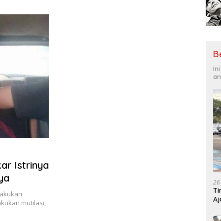
Tantangan Global
Hadi
B
In
an
ar Istrinya
ya
26
Ti
lakukan
Aj
kukan mutilasi,
Me