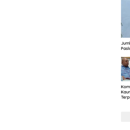
Juml
Pasl
Komi
Kaum
Terp
Reni
Cale
Part