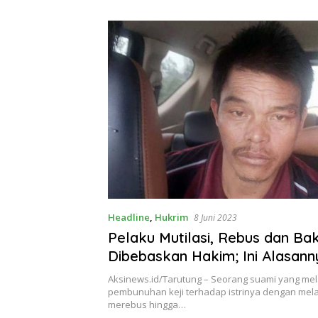
Theresia Ina Erap Dkk
Lembata
Headline
,
Hukrim
8 Juni 2023
Pelaku Mutilasi, Rebus dan Bak
Dibebaskan Hakim; Ini Alasann
Aksinews.id/Tarutung – Seorang suami yang me
pembunuhan keji terhadap istrinya dengan mela
merebus hingga…