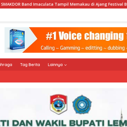
mpil Memakau di Ajang Festival Bale Nagi
Keempat Ka
ahraga
Tag Berita
Lainnya