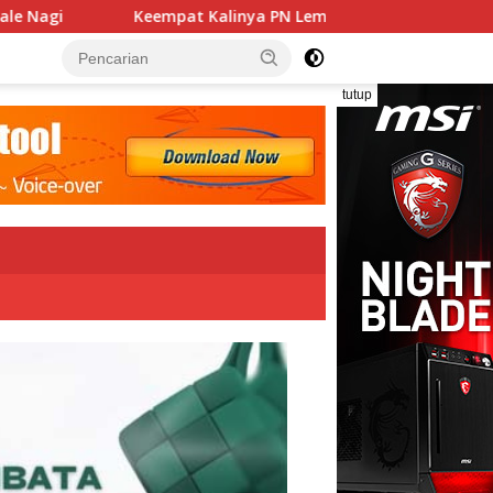
linya PN Lembata Kabulkan Eksepsi, Kado Songsong Kemerdeka
tutup