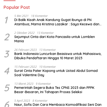
Popular Post
1
5 Mei 2021
18 Komentar
Di Balik Kisah Anak Kandung Gugat Ibunya di PN
Atambua; Mama Kristina Lazakar : Saya Kecewa dan
Sakit
2
2 Oktober 2022
13 Komentar
Sejumput Cinta dari Kota Pancasila untuk Lomblen
Mania
3
26 Februari 2023
13 Komentar
Bank Indonesia Luncurkan Beasiswa untuk Mahasiswa,
Dibuka Pendaftaran Hingga 10 Maret 2023
4
15 Februari 2022
10 Komentar
Surat Cinta Pater Kopong untuk Ustad Abdul Somad
Soal Valentine Day
5
13 Maret 2023
9 Komentar
Pemerintah Segera Buka Tes CPNS 2023 dan PPPK
Besar-Besaran, Ini Tahapan Proses Seleksi
6
5 April 2023
8 Komentar
Naur, Sofis Dan Cara Membaca Komodifikasi Seni Dan