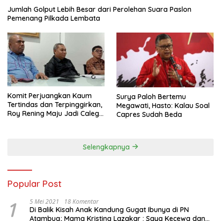
Jumlah Golput Lebih Besar dari Perolehan Suara Paslon
Pemenang Pilkada Lembata
Komit Perjuangkan Kaum
Surya Paloh Bertemu
Tertindas dan Terpinggirkan,
Megawati, Hasto: Kalau Soal
Roy Rening Maju Jadi Caleg
Capres Sudah Beda
Dapil NTT 1 dari Partai
Perindo
Selengkapnya
Popular Post
1
5 Mei 2021
18 Komentar
Di Balik Kisah Anak Kandung Gugat Ibunya di PN
Atambua; Mama Kristina Lazakar : Saya Kecewa dan