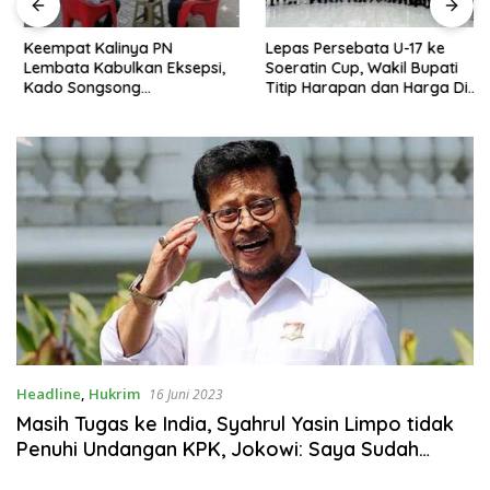
Keempat Kalinya PN
Lepas Persebata U-17 ke
Lembata Kabulkan Eksepsi,
Soeratin Cup, Wakil Bupati
Kado Songsong
Titip Harapan dan Harga Diri
Kemerdekaan Bagi Theresia
Lembata
Ina Erap Dkk
Headline
,
Hukrim
16 Juni 2023
Masih Tugas ke India, Syahrul Yasin Limpo tidak
Penuhi Undangan KPK, Jokowi: Saya Sudah
Sampaikan, Hati-hati