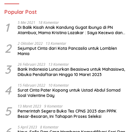
Popular Post
1
5 Mei 2021
18 Komentar
Di Balik Kisah Anak Kandung Gugat Ibunya di PN
Atambua; Mama Kristina Lazakar : Saya Kecewa dan
Sakit
2
2 Oktober 2022
13 Komentar
Sejumput Cinta dari Kota Pancasila untuk Lomblen
Mania
3
26 Februari 2023
13 Komentar
Bank Indonesia Luncurkan Beasiswa untuk Mahasiswa,
Dibuka Pendaftaran Hingga 10 Maret 2023
4
15 Februari 2022
10 Komentar
Surat Cinta Pater Kopong untuk Ustad Abdul Somad
Soal Valentine Day
5
13 Maret 2023
9 Komentar
Pemerintah Segera Buka Tes CPNS 2023 dan PPPK
Besar-Besaran, Ini Tahapan Proses Seleksi
6
5 April 2023
8 Komentar
Naur, Sofis Dan Cara Membaca Komodifikasi Seni Dan