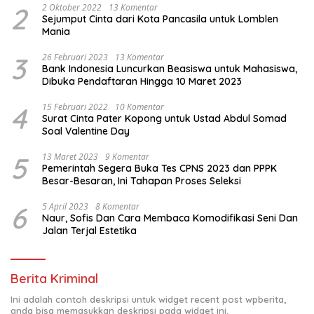
2
2 Oktober 2022
13 Komentar
Sejumput Cinta dari Kota Pancasila untuk Lomblen
Mania
3
26 Februari 2023
13 Komentar
Bank Indonesia Luncurkan Beasiswa untuk Mahasiswa,
Dibuka Pendaftaran Hingga 10 Maret 2023
4
15 Februari 2022
10 Komentar
Surat Cinta Pater Kopong untuk Ustad Abdul Somad
Soal Valentine Day
5
13 Maret 2023
9 Komentar
Pemerintah Segera Buka Tes CPNS 2023 dan PPPK
Besar-Besaran, Ini Tahapan Proses Seleksi
6
5 April 2023
8 Komentar
Naur, Sofis Dan Cara Membaca Komodifikasi Seni Dan
Jalan Terjal Estetika
Berita Kriminal
Ini adalah contoh deskripsi untuk widget recent post wpberita,
anda bisa memasukkan deskripsi pada widget ini.