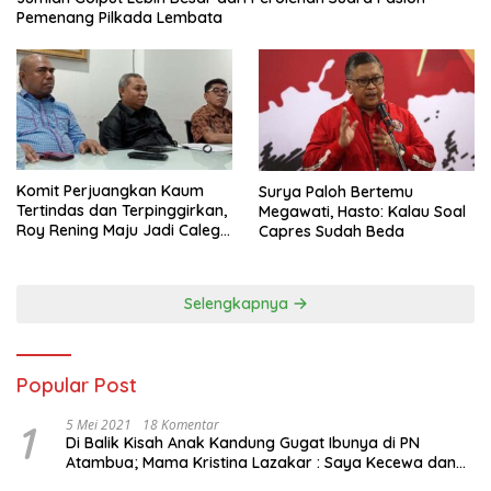
Pemenang Pilkada Lembata
Komit Perjuangkan Kaum
Surya Paloh Bertemu
Tertindas dan Terpinggirkan,
Megawati, Hasto: Kalau Soal
Roy Rening Maju Jadi Caleg
Capres Sudah Beda
Dapil NTT 1 dari Partai
Perindo
Selengkapnya
Popular Post
1
5 Mei 2021
18 Komentar
Di Balik Kisah Anak Kandung Gugat Ibunya di PN
Atambua; Mama Kristina Lazakar : Saya Kecewa dan
Sakit