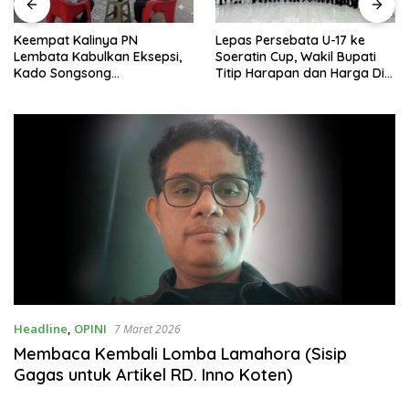
Keempat Kalinya PN
Lepas Persebata U-17 ke
Lembata Kabulkan Eksepsi,
Soeratin Cup, Wakil Bupati
Kado Songsong
Titip Harapan dan Harga Diri
Kemerdekaan Bagi Theresia
Lembata
Ina Erap Dkk
Headline
,
OPINI
7 Maret 2026
Membaca Kembali Lomba Lamahora (Sisip
Gagas untuk Artikel RD. Inno Koten)