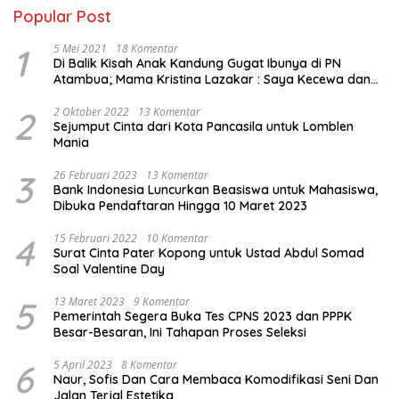
Popular Post
1
5 Mei 2021
18 Komentar
Di Balik Kisah Anak Kandung Gugat Ibunya di PN
Atambua; Mama Kristina Lazakar : Saya Kecewa dan
Sakit
2
2 Oktober 2022
13 Komentar
Sejumput Cinta dari Kota Pancasila untuk Lomblen
Mania
3
26 Februari 2023
13 Komentar
Bank Indonesia Luncurkan Beasiswa untuk Mahasiswa,
Dibuka Pendaftaran Hingga 10 Maret 2023
4
15 Februari 2022
10 Komentar
Surat Cinta Pater Kopong untuk Ustad Abdul Somad
Soal Valentine Day
5
13 Maret 2023
9 Komentar
Pemerintah Segera Buka Tes CPNS 2023 dan PPPK
Besar-Besaran, Ini Tahapan Proses Seleksi
6
5 April 2023
8 Komentar
Naur, Sofis Dan Cara Membaca Komodifikasi Seni Dan
Jalan Terjal Estetika