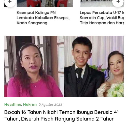
Keempat Kalinya PN
Lepas Persebata U-17 ke
Lembata Kabulkan Eksepsi,
Soeratin Cup, Wakil Bupati
Kado Songsong
Titip Harapan dan Harga Diri
Kemerdekaan Bagi Theresia
Lembata
Ina Erap Dkk
Headline
,
Hukrim
5 Agustus 2023
Bocah 16 Tahun Nikahi Teman Ibunya Berusia 41
Tahun, Disuruh Pisah Ranjang Selama 2 Tahun