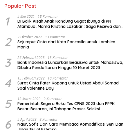
Popular Post
1
5 Mei 2021
18 Komentar
Di Balik Kisah Anak Kandung Gugat Ibunya di PN
Atambua; Mama Kristina Lazakar : Saya Kecewa dan
Sakit
2
2 Oktober 2022
13 Komentar
Sejumput Cinta dari Kota Pancasila untuk Lomblen
Mania
3
26 Februari 2023
13 Komentar
Bank Indonesia Luncurkan Beasiswa untuk Mahasiswa,
Dibuka Pendaftaran Hingga 10 Maret 2023
4
15 Februari 2022
10 Komentar
Surat Cinta Pater Kopong untuk Ustad Abdul Somad
Soal Valentine Day
5
13 Maret 2023
9 Komentar
Pemerintah Segera Buka Tes CPNS 2023 dan PPPK
Besar-Besaran, Ini Tahapan Proses Seleksi
6
5 April 2023
8 Komentar
Naur, Sofis Dan Cara Membaca Komodifikasi Seni Dan
Jalan Terjal Estetika