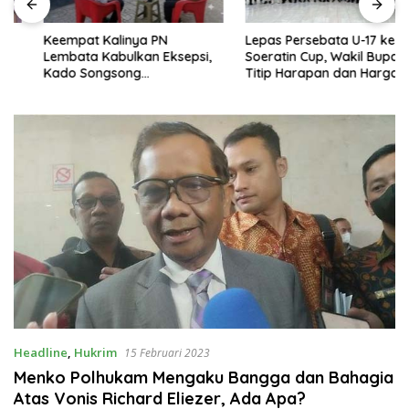
Keempat Kalinya PN
Lepas Persebata U-17 ke
Lembata Kabulkan Eksepsi,
Soeratin Cup, Wakil Bupati
Kado Songsong
Titip Harapan dan Harga Diri
Kemerdekaan Bagi Theresia
Lembata
Ina Erap Dkk
Headline
,
Hukrim
15 Februari 2023
Menko Polhukam Mengaku Bangga dan Bahagia
Atas Vonis Richard Eliezer, Ada Apa?