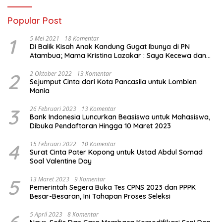
Popular Post
1
5 Mei 2021
18 Komentar
Di Balik Kisah Anak Kandung Gugat Ibunya di PN
Atambua; Mama Kristina Lazakar : Saya Kecewa dan
Sakit
2
2 Oktober 2022
13 Komentar
Sejumput Cinta dari Kota Pancasila untuk Lomblen
Mania
3
26 Februari 2023
13 Komentar
Bank Indonesia Luncurkan Beasiswa untuk Mahasiswa,
Dibuka Pendaftaran Hingga 10 Maret 2023
4
15 Februari 2022
10 Komentar
Surat Cinta Pater Kopong untuk Ustad Abdul Somad
Soal Valentine Day
5
13 Maret 2023
9 Komentar
Pemerintah Segera Buka Tes CPNS 2023 dan PPPK
Besar-Besaran, Ini Tahapan Proses Seleksi
5 April 2023
8 Komentar