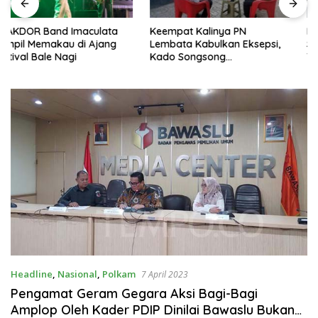
Keempat Kalinya PN
Lepas Persebata U-17 ke
Lembata Kabulkan Eksepsi,
Soeratin Cup, Wakil Bupati
Kado Songsong
Titip Harapan dan Harga Diri
Kemerdekaan Bagi Theresia
Lembata
Ina Erap Dkk
Headline
,
Nasional
,
Polkam
7 April 2023
Pengamat Geram Gegara Aksi Bagi-Bagi
Amplop Oleh Kader PDIP Dinilai Bawaslu Bukan