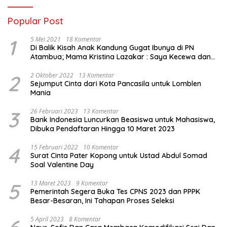
Popular Post
1
5 Mei 2021
18 Komentar
Di Balik Kisah Anak Kandung Gugat Ibunya di PN
Atambua; Mama Kristina Lazakar : Saya Kecewa dan
Sakit
2
2 Oktober 2022
13 Komentar
Sejumput Cinta dari Kota Pancasila untuk Lomblen
Mania
3
26 Februari 2023
13 Komentar
Bank Indonesia Luncurkan Beasiswa untuk Mahasiswa,
Dibuka Pendaftaran Hingga 10 Maret 2023
4
15 Februari 2022
10 Komentar
Surat Cinta Pater Kopong untuk Ustad Abdul Somad
Soal Valentine Day
5
13 Maret 2023
9 Komentar
Pemerintah Segera Buka Tes CPNS 2023 dan PPPK
Besar-Besaran, Ini Tahapan Proses Seleksi
5 April 2023
8 Komentar