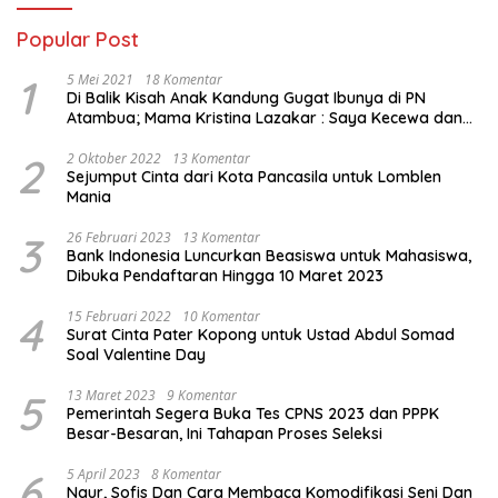
Popular Post
1
5 Mei 2021
18 Komentar
Di Balik Kisah Anak Kandung Gugat Ibunya di PN
Atambua; Mama Kristina Lazakar : Saya Kecewa dan
Sakit
2
2 Oktober 2022
13 Komentar
Sejumput Cinta dari Kota Pancasila untuk Lomblen
Mania
3
26 Februari 2023
13 Komentar
Bank Indonesia Luncurkan Beasiswa untuk Mahasiswa,
Dibuka Pendaftaran Hingga 10 Maret 2023
4
15 Februari 2022
10 Komentar
Surat Cinta Pater Kopong untuk Ustad Abdul Somad
Soal Valentine Day
5
13 Maret 2023
9 Komentar
Pemerintah Segera Buka Tes CPNS 2023 dan PPPK
Besar-Besaran, Ini Tahapan Proses Seleksi
6
5 April 2023
8 Komentar
Naur, Sofis Dan Cara Membaca Komodifikasi Seni Dan