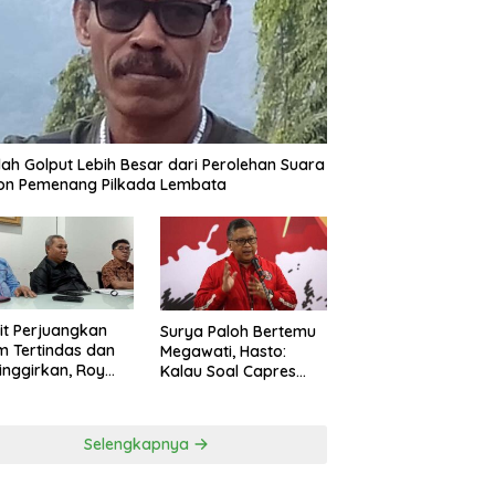
ah Golput Lebih Besar dari Perolehan Suara
on Pemenang Pilkada Lembata
t Perjuangkan
Surya Paloh Bertemu
 Tertindas dan
Megawati, Hasto:
inggirkan, Roy
Kalau Soal Capres
ng Maju Jadi
Sudah Beda
g Dapil NTT 1 dari
ai Perindo
Selengkapnya