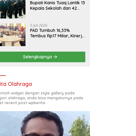
Bupati Kanis Tuaq Lantik 13
Kepala Sekolah dan 42
Pejabat Fungsional
5 Juli 2026
PAD Tumbuh 16,33%
Tembus Rp17 Miliar, Kinerja
RSUD, Bapenda dan BKAD
Sangat Memuaskan
Selengkapnya
ita Olahraga
contoh widget dengan style gallery pada
gori olahraga, anda bisa mengaturnya pada
et recent post wpberita.