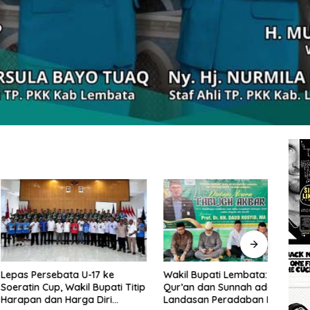
rsebata U-17 ke
Wakil Bupati Lembata: Al-
Tingg
Cup, Wakil Bupati Titip
Qur’an dan Sunnah adalah
Wakil
dan Harga Diri
Landasan Peradaban Hadapi
Perc