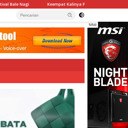
at Kalinya PN Lembata Kabulkan Eksepsi, Kado Songsong Keme
tutup