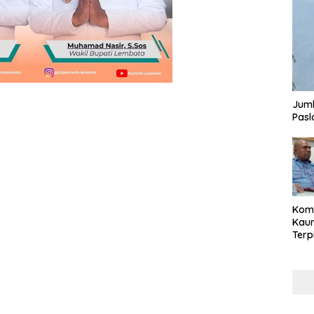
Juml
Pasl
Komi
Kaum
Terp
Reni
Cale
Part