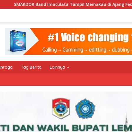
ta Tampil Memakau di Ajang Festival Bale Nagi
Keemp
ahraga
Tag Berita
Lainnya