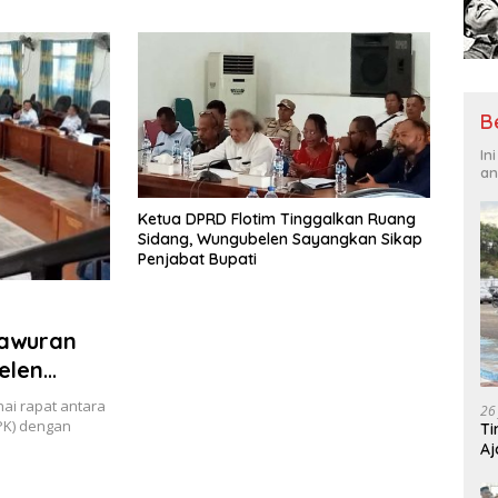
Tantangan Global
Hadi
B
In
an
Ketua DPRD Flotim Tinggalkan Ruang
Sidang, Wungubelen Sayangkan Sikap
Penjabat Bupati
mawuran
elen
antuka
ai rapat antara
26
PK) dengan
Ti
Aj
Me