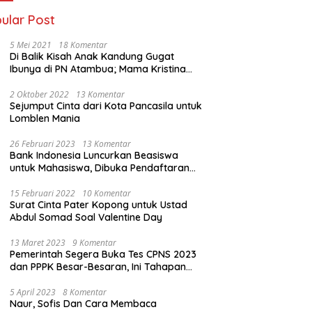
ular Post
5 Mei 2021
18 Komentar
Di Balik Kisah Anak Kandung Gugat
Ibunya di PN Atambua; Mama Kristina
Lazakar : Saya Kecewa dan Sakit
2 Oktober 2022
13 Komentar
Sejumput Cinta dari Kota Pancasila untuk
Lomblen Mania
26 Februari 2023
13 Komentar
Bank Indonesia Luncurkan Beasiswa
untuk Mahasiswa, Dibuka Pendaftaran
Hingga 10 Maret 2023
15 Februari 2022
10 Komentar
Surat Cinta Pater Kopong untuk Ustad
Abdul Somad Soal Valentine Day
13 Maret 2023
9 Komentar
Pemerintah Segera Buka Tes CPNS 2023
dan PPPK Besar-Besaran, Ini Tahapan
Proses Seleksi
5 April 2023
8 Komentar
Naur, Sofis Dan Cara Membaca