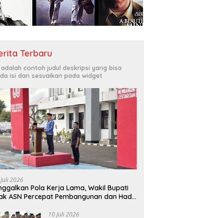
Bukit Muruona
T
r Melayani Masyarakat
Di
erita Terbaru
i adalah contoh judul deskripsi yang bisa
da isi dan sesuaikan pada widget
 Juli 2026
nggalkan Pola Kerja Lama, Wakil Bupati
ak ASN Percepat Pembangunan dan Hadir
layani Masyarakat
10 Juli 2026