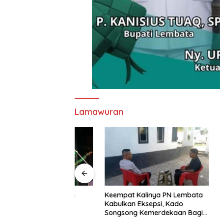
Lamawuran
nd Imaculata
Keempat Kalinya PN Lembata
Lepas Pe
kau di Ajang
Kabulkan Eksepsi, Kado
Soeratin 
e Nagi
Songsong Kemerdekaan Bagi
Harapan 