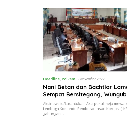
Theresia Ina Erap Dkk
Lembata
Headline
,
Polkam
9 November 2022
Nani Betan dan Bachtiar La
Sempat Bersitegang, Wungub
Pertanyakan Audit RSUD Lar
Aksinews.id/Larantuka – Aksi pukul meja mewarn
Lembaga Komando Pemberantasan Korupsi (LK
gabungan…