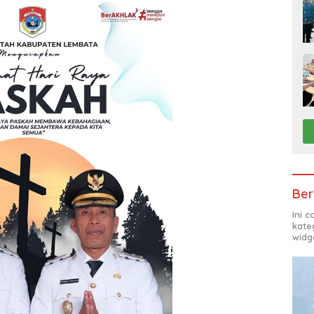
Ber
Ini 
kate
widg