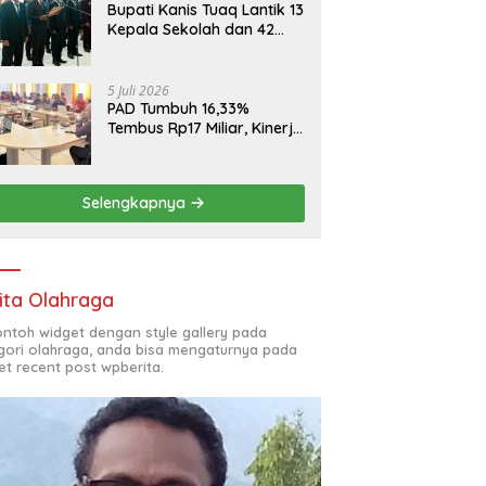
Bupati Kanis Tuaq Lantik 13
Kepala Sekolah dan 42
Pejabat Fungsional
5 Juli 2026
PAD Tumbuh 16,33%
Tembus Rp17 Miliar, Kinerja
RSUD, Bapenda dan BKAD
Sangat Memuaskan
Selengkapnya
ita Olahraga
contoh widget dengan style gallery pada
gori olahraga, anda bisa mengaturnya pada
et recent post wpberita.