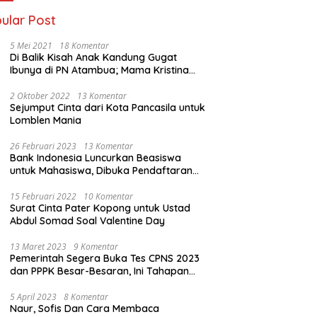
ular Post
5 Mei 2021
18 Komentar
Di Balik Kisah Anak Kandung Gugat
Ibunya di PN Atambua; Mama Kristina
Lazakar : Saya Kecewa dan Sakit
2 Oktober 2022
13 Komentar
Sejumput Cinta dari Kota Pancasila untuk
Lomblen Mania
26 Februari 2023
13 Komentar
Bank Indonesia Luncurkan Beasiswa
untuk Mahasiswa, Dibuka Pendaftaran
Hingga 10 Maret 2023
15 Februari 2022
10 Komentar
Surat Cinta Pater Kopong untuk Ustad
Abdul Somad Soal Valentine Day
13 Maret 2023
9 Komentar
Pemerintah Segera Buka Tes CPNS 2023
dan PPPK Besar-Besaran, Ini Tahapan
Proses Seleksi
5 April 2023
8 Komentar
Naur, Sofis Dan Cara Membaca