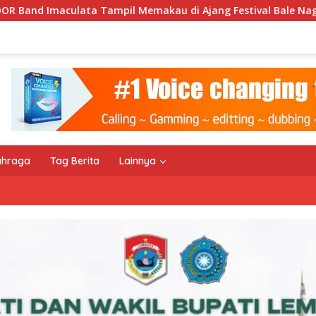
pil Memakau di Ajang Festival Bale Nagi
Keempat Kal
ahraga
Tag Berita
Lainnya