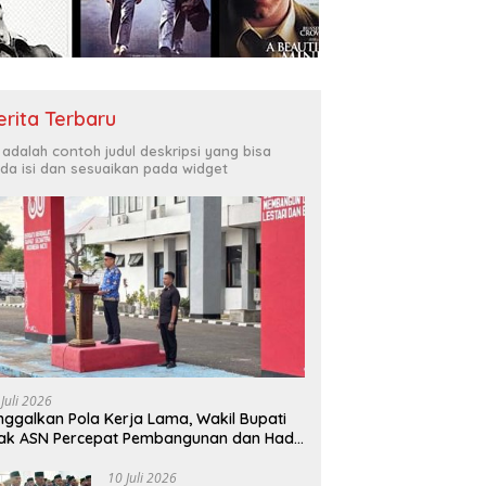
Bukit Muruona
T
r Melayani Masyarakat
Di
erita Terbaru
i adalah contoh judul deskripsi yang bisa
da isi dan sesuaikan pada widget
 Juli 2026
nggalkan Pola Kerja Lama, Wakil Bupati
ak ASN Percepat Pembangunan dan Hadir
layani Masyarakat
10 Juli 2026