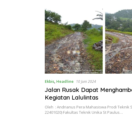
Theresia Ina Erap Dkk
Lembata
Ekbis
,
Headline
10 Juni 2024
Jalan Rusak Dapat Menghamb
Kegiatan Lalulintas
Oleh : Andrianus Pera Mahasiswa Prodi Teknik S
22401020) Fakultas Teknik Unika St Paulus…