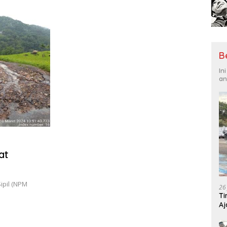
Tantangan Global
Hadi
B
In
an
at
ipil (NPM
26
Ti
Aj
Me