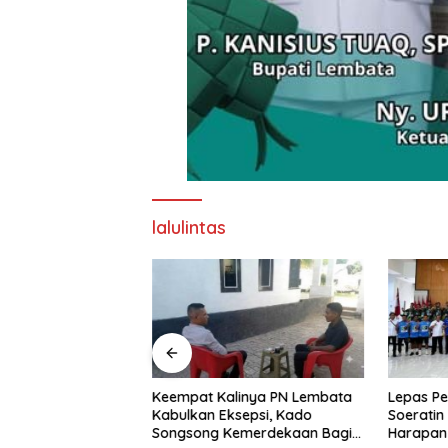
lalulintas
nd Imaculata
Keempat Kalinya PN Lembata
Lepas Pe
kau di Ajang
Kabulkan Eksepsi, Kado
Soeratin 
e Nagi
Songsong Kemerdekaan Bagi
Harapan 