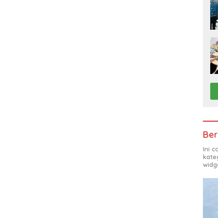
Ber
Ini 
kate
widg