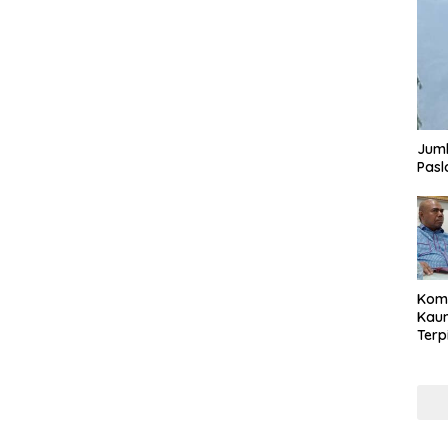
Juml
Pasl
Komi
Kaum
Terp
Reni
Cale
Part