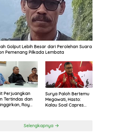
ah Golput Lebih Besar dari Perolehan Suara
on Pemenang Pilkada Lembata
t Perjuangkan
Surya Paloh Bertemu
 Tertindas dan
Megawati, Hasto:
inggirkan, Roy
Kalau Soal Capres
ng Maju Jadi
Sudah Beda
g Dapil NTT 1 dari
ai Perindo
Selengkapnya