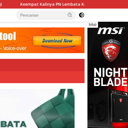
inya PN Lembata Kabulkan Eksepsi, Kado Songsong Kemerdekaa
tutup