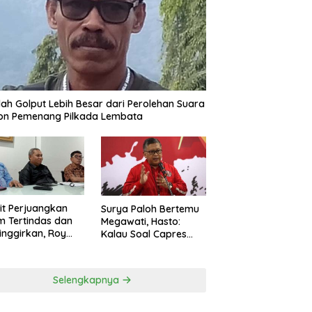
ah Golput Lebih Besar dari Perolehan Suara
on Pemenang Pilkada Lembata
t Perjuangkan
Surya Paloh Bertemu
 Tertindas dan
Megawati, Hasto:
inggirkan, Roy
Kalau Soal Capres
ng Maju Jadi
Sudah Beda
g Dapil NTT 1 dari
ai Perindo
Selengkapnya