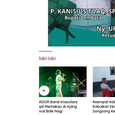
laki-laki
nd Imaculata
Keempat Kalinya PN Lembata
Lepas Pe
kau di Ajang
Kabulkan Eksepsi, Kado
Soeratin 
e Nagi
Songsong Kemerdekaan Bagi
Harapan 