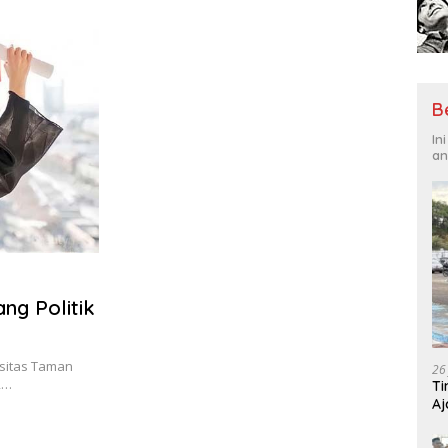
Tantangan Global
Hadi
B
In
an
ng Politik
rsitas Taman
26
22…
Ti
Aj
Me