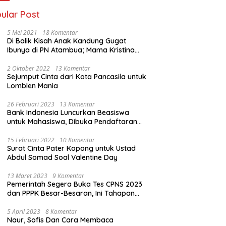
ular Post
5 Mei 2021
18 Komentar
Di Balik Kisah Anak Kandung Gugat
Ibunya di PN Atambua; Mama Kristina
Lazakar : Saya Kecewa dan Sakit
2 Oktober 2022
13 Komentar
Sejumput Cinta dari Kota Pancasila untuk
Lomblen Mania
26 Februari 2023
13 Komentar
Bank Indonesia Luncurkan Beasiswa
untuk Mahasiswa, Dibuka Pendaftaran
Hingga 10 Maret 2023
15 Februari 2022
10 Komentar
Surat Cinta Pater Kopong untuk Ustad
Abdul Somad Soal Valentine Day
13 Maret 2023
9 Komentar
Pemerintah Segera Buka Tes CPNS 2023
dan PPPK Besar-Besaran, Ini Tahapan
Proses Seleksi
5 April 2023
8 Komentar
Naur, Sofis Dan Cara Membaca