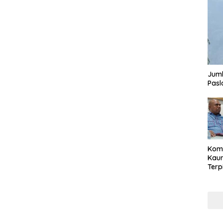
Juml
Pasl
Komi
Kaum
Terp
Reni
Cale
Part