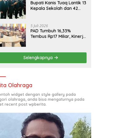
Bupati Kanis Tuaq Lantik 13
Kepala Sekolah dan 42
Pejabat Fungsional
5 Juli 2026
PAD Tumbuh 16,33%
Tembus Rp17 Miliar, Kinerja
RSUD, Bapenda dan BKAD
Sangat Memuaskan
Selengkapnya
ita Olahraga
contoh widget dengan style gallery pada
gori olahraga, anda bisa mengaturnya pada
et recent post wpberita.