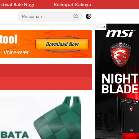
empat Kalinya PN Lembata Kabulkan Eksepsi, Kado Songsong Ke
tutup