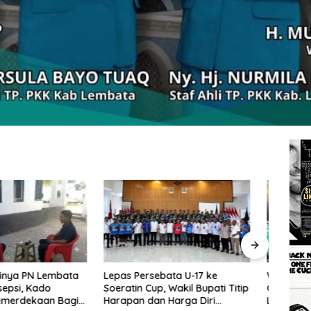
rsebata U-17 ke
Wakil Bupati Lembata: Al-
Tingg
Cup, Wakil Bupati Titip
Qur’an dan Sunnah adalah
Wakil
dan Harga Diri
Landasan Peradaban Hadapi
Perc