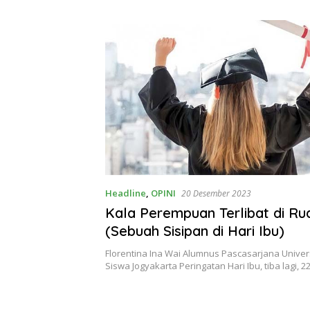
Theresia Ina Erap Dkk
Lembata
Headline
,
OPINI
20 Desember 2023
Kala Perempuan Terlibat di Rua
(Sebuah Sisipan di Hari Ibu)
Florentina Ina Wai Alumnus Pascasarjana Unive
Siswa Jogyakarta Peringatan Hari Ibu, tiba lagi, 