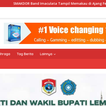
lata Tampil Memakau di Ajang Festival Bale Nagi
Ke
ahraga
Tag Berita
Lainnya