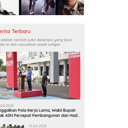
Bukit Muruona
T
r Melayani Masyarakat
Di
erita Terbaru
i adalah contoh judul deskripsi yang bisa
da isi dan sesuaikan pada widget
 Juli 2026
nggalkan Pola Kerja Lama, Wakil Bupati
ak ASN Percepat Pembangunan dan Hadir
layani Masyarakat
10 Juli 2026