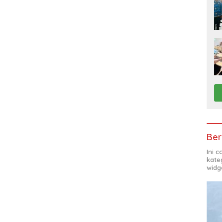
Ber
Ini 
kate
widg