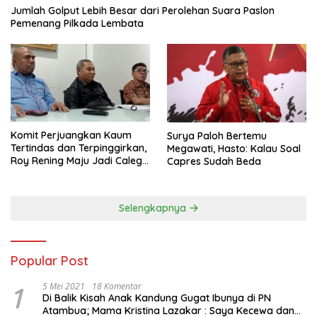
Jumlah Golput Lebih Besar dari Perolehan Suara Paslon
Pemenang Pilkada Lembata
Komit Perjuangkan Kaum
Surya Paloh Bertemu
Tertindas dan Terpinggirkan,
Megawati, Hasto: Kalau Soal
Roy Rening Maju Jadi Caleg
Capres Sudah Beda
Dapil NTT 1 dari Partai
Perindo
Selengkapnya
Popular Post
1
5 Mei 2021
18 Komentar
Di Balik Kisah Anak Kandung Gugat Ibunya di PN
Atambua; Mama Kristina Lazakar : Saya Kecewa dan