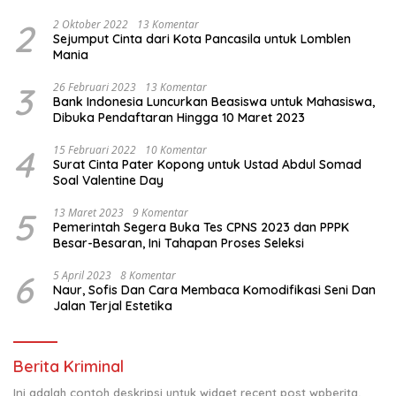
Sakit
2
2 Oktober 2022
13 Komentar
Sejumput Cinta dari Kota Pancasila untuk Lomblen
Mania
3
26 Februari 2023
13 Komentar
Bank Indonesia Luncurkan Beasiswa untuk Mahasiswa,
Dibuka Pendaftaran Hingga 10 Maret 2023
4
15 Februari 2022
10 Komentar
Surat Cinta Pater Kopong untuk Ustad Abdul Somad
Soal Valentine Day
5
13 Maret 2023
9 Komentar
Pemerintah Segera Buka Tes CPNS 2023 dan PPPK
Besar-Besaran, Ini Tahapan Proses Seleksi
6
5 April 2023
8 Komentar
Naur, Sofis Dan Cara Membaca Komodifikasi Seni Dan
Jalan Terjal Estetika
Berita Kriminal
Ini adalah contoh deskripsi untuk widget recent post wpberita,