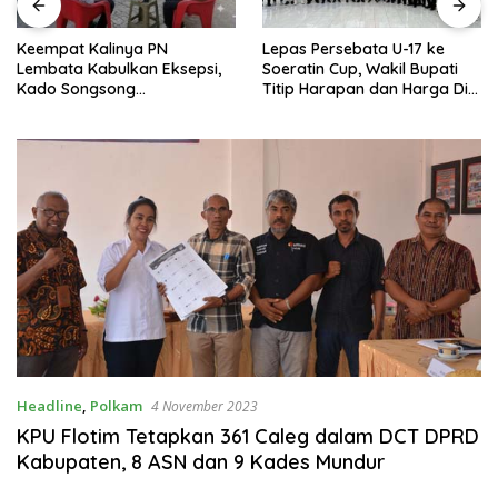
Keempat Kalinya PN
Lepas Persebata U-17 ke
Lembata Kabulkan Eksepsi,
Soeratin Cup, Wakil Bupati
Kado Songsong
Titip Harapan dan Harga Diri
Kemerdekaan Bagi Theresia
Lembata
Ina Erap Dkk
Headline
,
Polkam
4 November 2023
KPU Flotim Tetapkan 361 Caleg dalam DCT DPRD
Kabupaten, 8 ASN dan 9 Kades Mundur