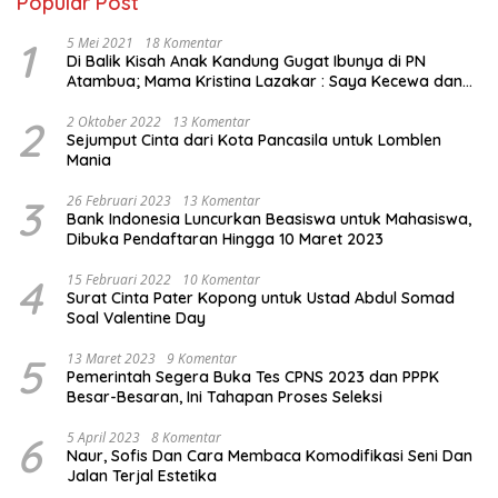
Popular Post
1
5 Mei 2021
18 Komentar
Di Balik Kisah Anak Kandung Gugat Ibunya di PN
Atambua; Mama Kristina Lazakar : Saya Kecewa dan
Sakit
2
2 Oktober 2022
13 Komentar
Sejumput Cinta dari Kota Pancasila untuk Lomblen
Mania
3
26 Februari 2023
13 Komentar
Bank Indonesia Luncurkan Beasiswa untuk Mahasiswa,
Dibuka Pendaftaran Hingga 10 Maret 2023
4
15 Februari 2022
10 Komentar
Surat Cinta Pater Kopong untuk Ustad Abdul Somad
Soal Valentine Day
5
13 Maret 2023
9 Komentar
Pemerintah Segera Buka Tes CPNS 2023 dan PPPK
Besar-Besaran, Ini Tahapan Proses Seleksi
6
5 April 2023
8 Komentar
Naur, Sofis Dan Cara Membaca Komodifikasi Seni Dan
Jalan Terjal Estetika