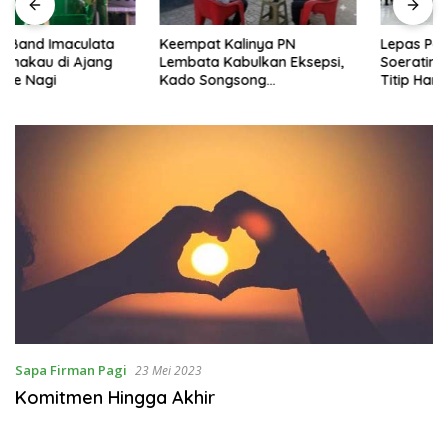
Keempat Kalinya PN
Lepas Persebata U-17 ke
Lembata Kabulkan Eksepsi,
Soeratin Cup, Wakil Bupati
Kado Songsong
Titip Harapan dan Harga Diri
Kemerdekaan Bagi Theresia
Lembata
Ina Erap Dkk
Sapa Firman Pagi
23 Mei 2023
Komitmen Hingga Akhir